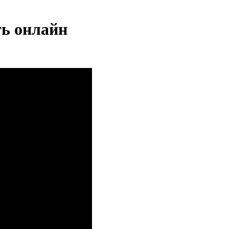
ть онлайн