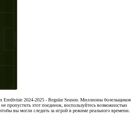
х Eredivisie 2024-2025 - Regular Season. Миллионы болельщиков
те не пропустить этот поединок, воспользуйтесь возможностью
 чтобы вы могли следить за игрой в режиме реального времени.