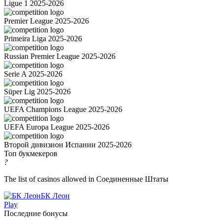
Ligue 1 2025-2026
Premier League 2025-2026
Primeira Liga 2025-2026
Russian Premier League 2025-2026
Serie A 2025-2026
Süper Lig 2025-2026
UEFA Champions League 2025-2026
UEFA Europa League 2025-2026
Второй дивизион Испании 2025-2026
Топ букмекеров
?
The list of casinos allowed in Соединенные Штаты
БК Леон
Play
Последние бонусы