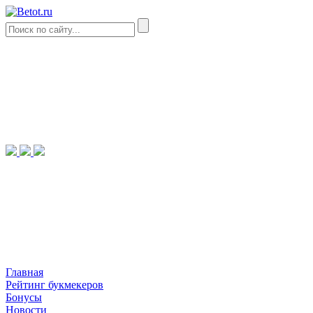
Главная
Рейтинг букмекеров
Бонусы
Новости