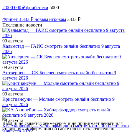
2 000 000 ₽ фрибетами
5000
Фрибет 3 333 ₽ новым игрокам
3333 ₽
Последние новости
09 августа
Хальмстад — ГАИС смотреть онлайн бесплатно 9 августа
2026
09 августа
Антверпен — СК Беверен смотреть онлайн бесплатно 9
августа 2026
09 августа
Кристиансунн — Мольде смотреть онлайн бесплатно 9
августа 2026
09 августа
Betot.ru не явялется букмекером и не принимает деньги для
КА Акюрейри — Хабнарфьордюр смотреть онлайн бесплатно
ставок, вся информация на сайте носит исключительно
9 августа 2026