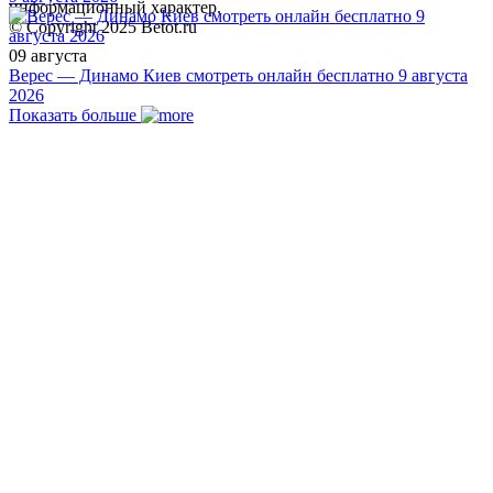
информационный характер.
© Copyright 2025 Betot.ru
09 августа
Верес — Динамо Киев смотреть онлайн бесплатно 9 августа
2026
Показать больше