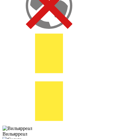
Вильярреал