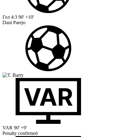
Гол
4:3
90' +10'
Dani Parejo
VAR
90' +9'
Penalty confirmed