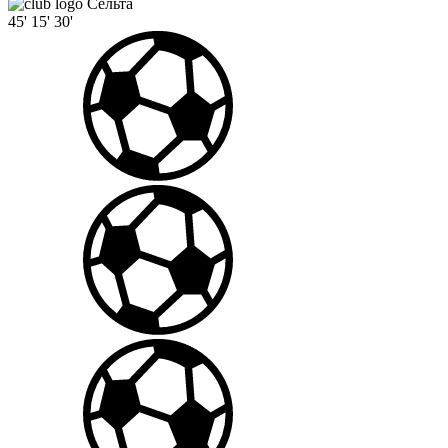
Сельта
45'
15'
30'