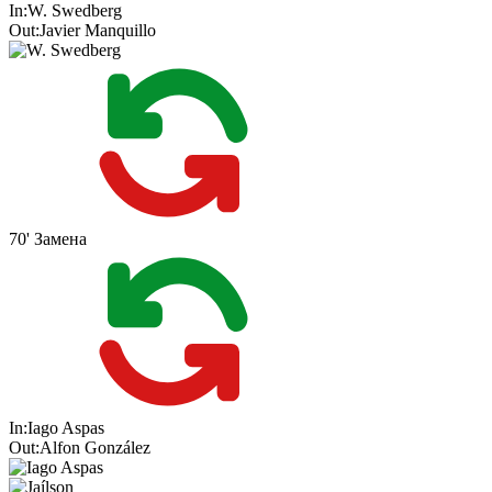
In:
W. Swedberg
Out:
Javier Manquillo
70'
Замена
In:
Iago Aspas
Out:
Alfon González