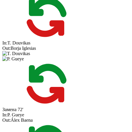
In:
T. Douvikas
Out:
Borja Iglesias
Замена
72'
In:
P. Gueye
Out:
Álex Baena