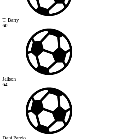
T. Barry
60'
Jaílson
64'
Dani Parejo