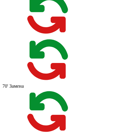
70'
Замена