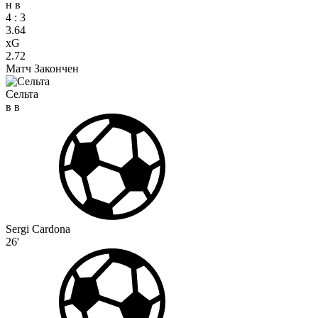
н
в
4
:
3
3.64
xG
2.72
Матч Закончен
Сельта
в
в
Sergi Cardona
26'