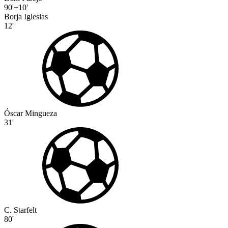
90'+10'
Borja Iglesias
12'
Óscar Mingueza
31'
C. Starfelt
80'