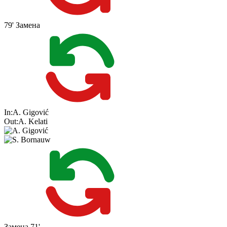
79'
Замена
In:
A. Gigović
Out:
A. Kelati
Замена
71'