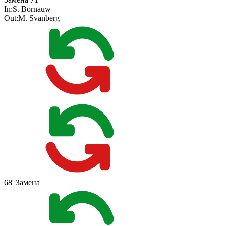
In:
S. Bornauw
Out:
M. Svanberg
68'
Замена