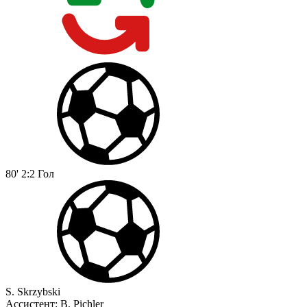
80'
2:2
Гол
S. Skrzybski
Ассистент:
B. Pichler