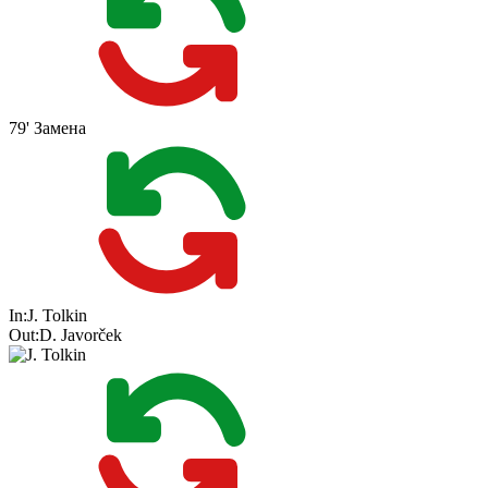
79'
Замена
In:
J. Tolkin
Out:
D. Javorček