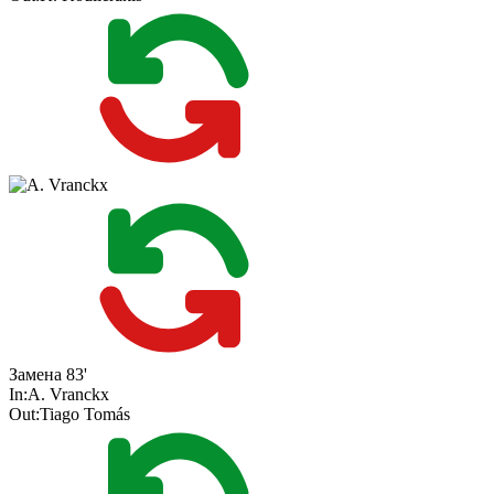
Замена
83'
In:
A. Vranckx
Out:
Tiago Tomás