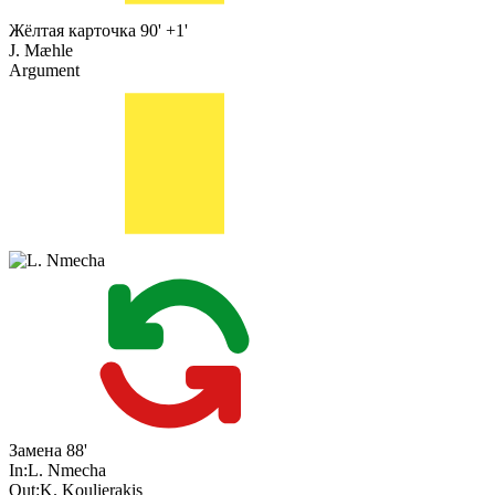
Жёлтая карточка
90' +1'
J. Mæhle
Argument
Замена
88'
In:
L. Nmecha
Out:
K. Koulierakis