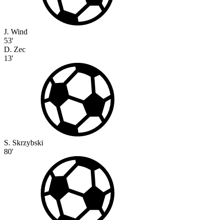
J. Wind
53'
D. Zec
13'
S. Skrzybski
80'