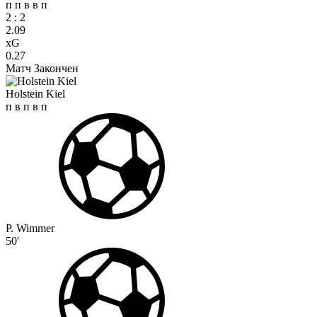
п
п
в
в
п
2
:
2
2.09
xG
0.27
Матч Закончен
Holstein Kiel
п
в
п
в
п
P. Wimmer
50'