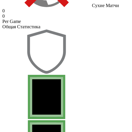
Сухие Матчи
0
0
Per Game
Общая Статистика