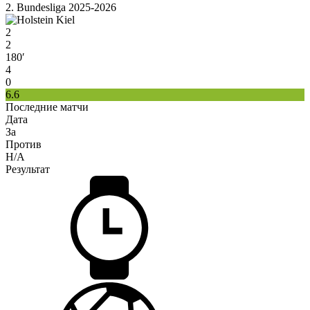
2. Bundesliga 2025-2026
2
2
180′
4
0
6.6
Последние матчи
Дата
За
Против
H/A
Результат