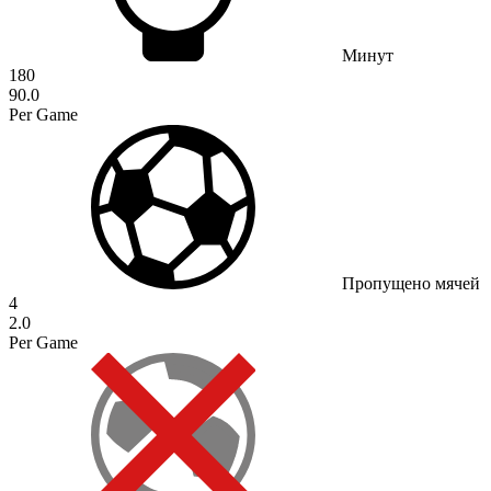
Минут
180
90.0
Per Game
Пропущено мячей
4
2.0
Per Game