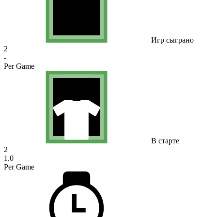
Игр сыграно
2
-
Per Game
В старте
2
1.0
Per Game