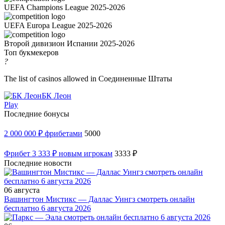
UEFA Champions League 2025-2026
UEFA Europa League 2025-2026
Второй дивизион Испании 2025-2026
Топ букмекеров
?
The list of casinos allowed in Соединенные Штаты
БК Леон
Play
Последние бонусы
2 000 000 ₽ фрибетами
5000
Фрибет 3 333 ₽ новым игрокам
3333 ₽
Последние новости
06 августа
Вашингтон Мистикс — Даллас Уингз смотреть онлайн
бесплатно 6 августа 2026