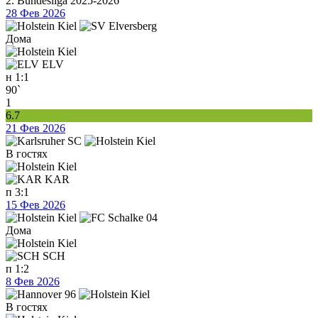
2. Bundesliga 2025-2026
28 Фев 2026
Дома
ELV
н
1:1
90`
1
6.7
21 Фев 2026
В гостях
KAR
п
3:1
15 Фев 2026
Дома
SCH
п
1:2
8 Фев 2026
В гостях