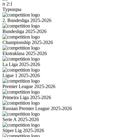
п
2:1
Турниры
2. Bundesliga 2025-2026
Bundesliga 2025-2026
Championship 2025-2026
Ekstraklasa 2025-2026
La Liga 2025-2026
Ligue 1 2025-2026
Premier League 2025-2026
Primeira Liga 2025-2026
Russian Premier League 2025-2026
Serie A 2025-2026
Süper Lig 2025-2026