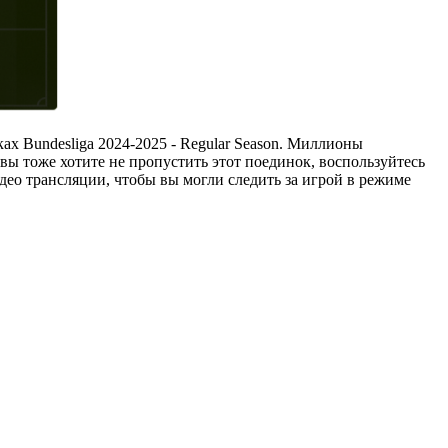
ах Bundesliga 2024-2025 - Regular Season. Миллионы
вы тоже хотите не пропустить этот поединок, воспользуйтесь
део трансляции, чтобы вы могли следить за игрой в режиме