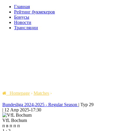
Главная
Рейтинг букмекеров
Бонусы
Новости
Трансляции
Homepage
›
Matches
›
Bundesliga 2024-2025 - Regular Season
|
Тур 29
|
12 Апр 2025
-
17:30
VfL Bochum
п
в
п
п
п
1
:
2