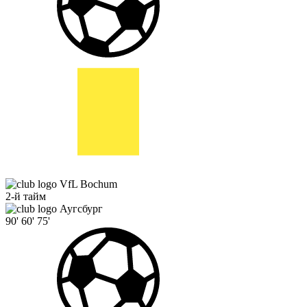
VfL Bochum
2-й тайм
Аугсбург
90'
60'
75'