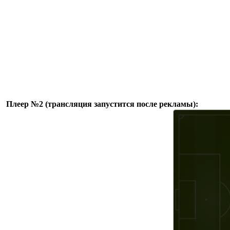
Плеер №2 (трансляция запустится после рекламы):