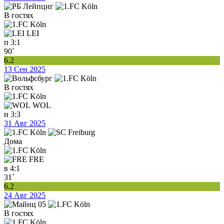
В гостях
LEI
п
3:1
90`
6.2
13 Сен 2025
В гостях
WOL
н
3:3
31 Авг 2025
Дома
FRE
в
4:1
31`
6.2
24 Авг 2025
В гостях