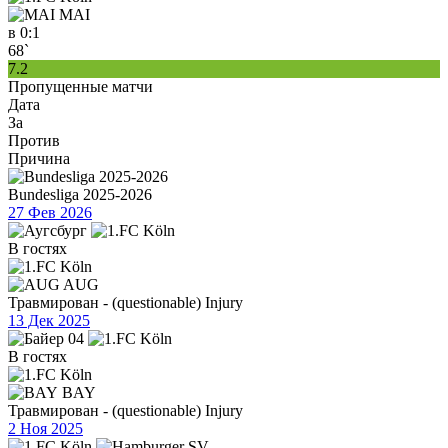
MAI
в
0:1
68`
7.2
Пропущенные матчи
Дата
За
Против
Причина
Bundesliga 2025-2026
27 Фев 2026
В гостях
AUG
Травмирован - (questionable) Injury
13 Дек 2025
В гостях
BAY
Травмирован - (questionable) Injury
2 Ноя 2025