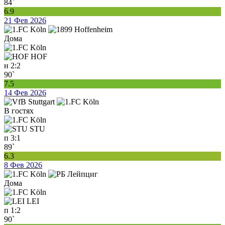
84`
6.9
21 Фев 2026
Дома
HOF
н
2:2
90`
7.5
14 Фев 2026
В гостях
STU
п
3:1
89`
6.3
8 Фев 2026
Дома
LEI
п
1:2
90`