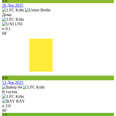
6.6
20 Дек 2025
Дома
UNI
п
0:1
68`
6.9
13 Дек 2025
В гостях
BAY
п
2:0
90`
7.5