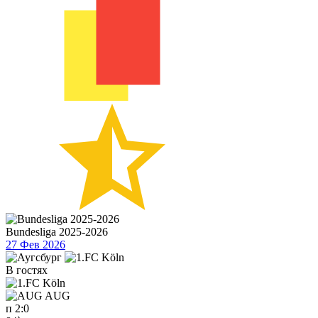
Bundesliga 2025-2026
27 Фев 2026
В гостях
AUG
п
2:0