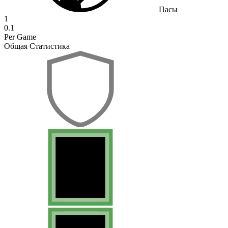
Пасы
1
0.1
Per Game
Общая Статистика