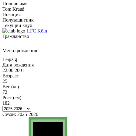
Полное имя
Tom Krauß
Позиция
Полузащитник
Текущий клуб
1.FC Köln
Гражданство
Место рождения
Leipzig
Дата рождения
22.06.2001
Возраст
25
Вес (кг)
72
Рост (см)
182
Сезон:
2025-2026