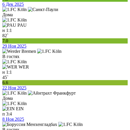
6 Дек 2025
Дома
PAU
н
1:1
82`
7.0
29 Ноя 2025
В гостях
WER
н
1:1
45`
6.6
22 Ноя 2025
Дома
EIN
п
3:4
8 Ноя 2025
В гостях