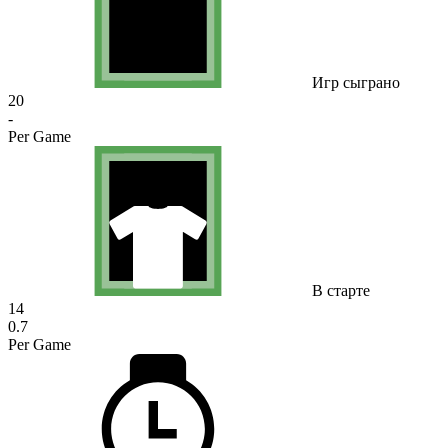
Игр сыграно
20
-
Per Game
В старте
14
0.7
Per Game