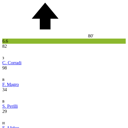
80'
6.6
82
з
C. Corradi
98
в
F. Magro
34
в
S. Perilli
29
н
F. Alidou