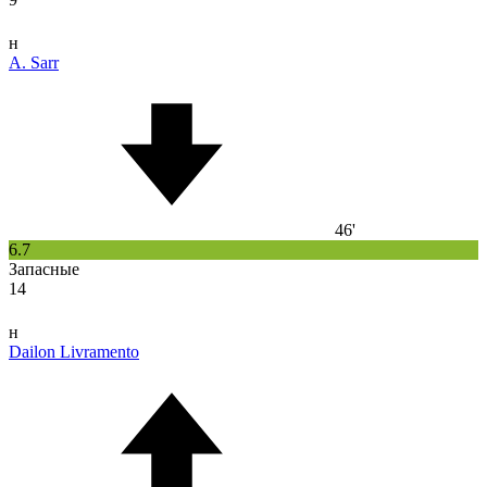
н
A. Sarr
46'
6.7
Запасные
14
н
Dailon Livramento