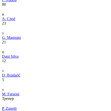
80
н
A. Cissè
23
з
G. Magnani
21
п
Dani Silva
12
з
D. Bradarić
5
з
M. Faraoni
Тренер
P. Zanetti