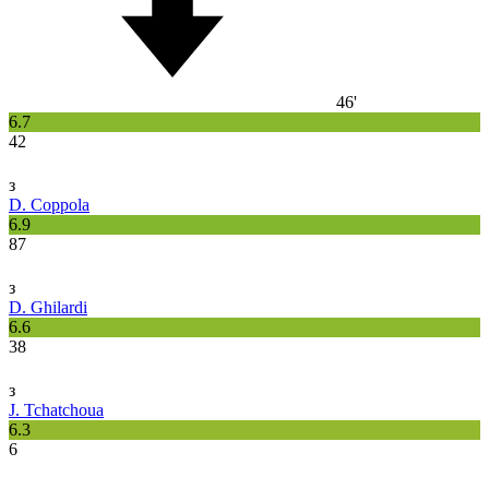
46'
6.7
42
з
D. Coppola
6.9
87
з
D. Ghilardi
6.6
38
з
J. Tchatchoua
6.3
6