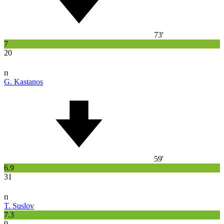
73'
7
20
п
G. Kastanos
59'
6.9
31
п
T. Suslov
7.3
9