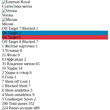
Статистика матча
Verona
Милан
Off Target
7
Blocked
1
On Target
2
On Target
6
Off Target
8
Blocked
7
1
Жёлтые карточки
1
3
Угловые
8
21
Фолы
9
0
Оффсайды
2
35
Владение мячом
65
10
Удары
14
2
Удары в створ
6
0
Голы
1
7
Shots off Goal
1
1
Blocked Shots
7
6
Shots insidebox
5
4
Shots outsidebox
9
5
Goalkeeper Saves
2
290
Total passes
552
224
Passes accurate
489