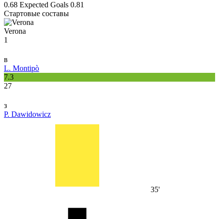
0.68
Expected Goals
0.81
Стартовые составы
Verona
1
в
L. Montipò
7.3
27
з
P. Dawidowicz
35'