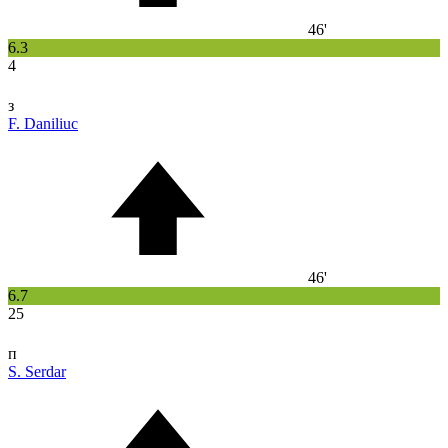
46'
6.3
4
з
F. Daniliuc
46'
6.7
25
п
S. Serdar