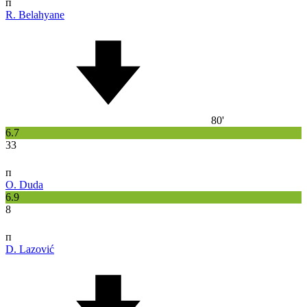
п
R. Belahyane
80'
6.7
33
п
O. Duda
6.9
8
п
D. Lazović