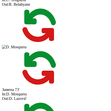
Out:
R. Belahyane
Замена
73'
In:
D. Mosquera
Out:
D. Lazović