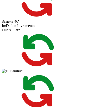
Замена
46'
In:
Dailon Livramento
Out:
A. Sarr