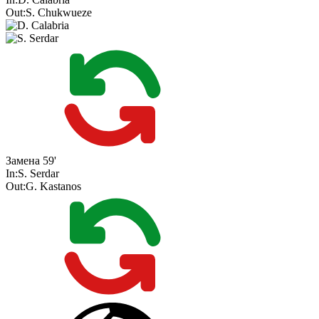
Out:
S. Chukwueze
Замена
59'
In:
S. Serdar
Out:
G. Kastanos