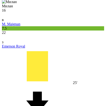
Милан
16
в
M. Maignan
7.5
22
з
Emerson Royal
25'