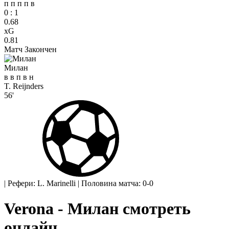
п
п
п
п
в
0
:
1
0.68
xG
0.81
Матч Закончен
Милан
в
в
п
в
н
T. Reijnders
56'
|
Рефери: L. Marinelli
|
Половина матча: 0-0
Verona - Милан смотреть
онлайн