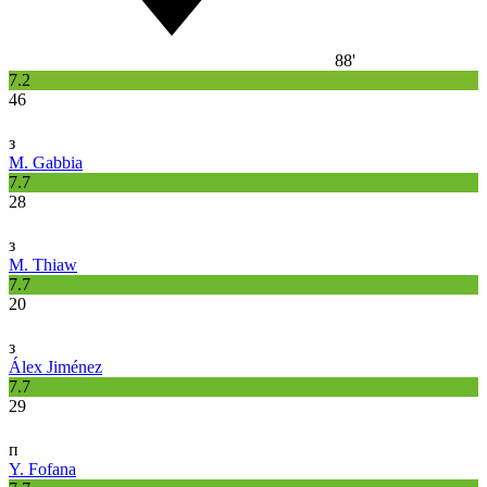
88'
7.2
46
з
M. Gabbia
7.7
28
з
M. Thiaw
7.7
20
з
Álex Jiménez
7.7
29
п
Y. Fofana