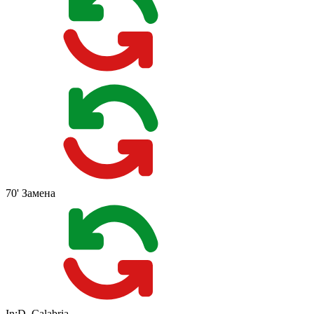
70'
Замена
In:
D. Calabria