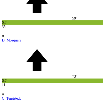
59'
6.7
35
н
D. Mosquera
73'
6.7
11
н
C. Tengstedt