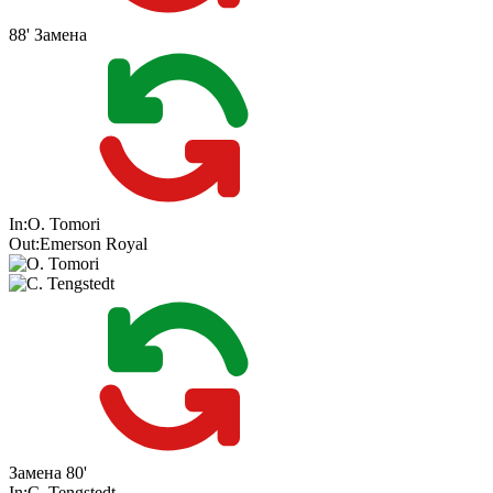
88'
Замена
In:
O. Tomori
Out:
Emerson Royal
Замена
80'
In:
C. Tengstedt