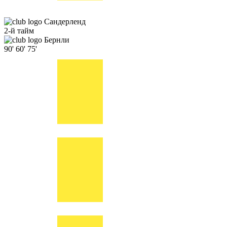
Сандерленд
2-й тайм
Бернли
90'
60'
75'