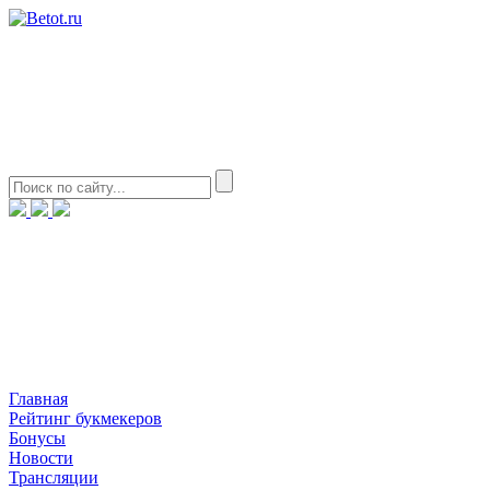
Главная
Рейтинг букмекеров
Бонусы
Новости
Трансляции