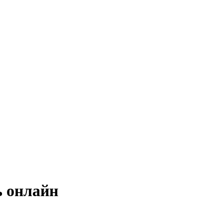
ь онлайн