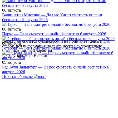
06 августа
Вашингтон Мистикс — Даллас Уингз смотреть онлайн
бесплатно 6 августа 2026
06 августа
Паркс — Эала смотреть онлайн бесплатно 6 августа 2026
Betot.ru не явялется букмекером и не принимает деньги для
06 августа
ставок, вся информация на сайте носит исключительно
Гетеборг — Гент смотреть онлайн бесплатно 6 августа 2026
информационный характер.
© Copyright 2025 Betot.ru
05 августа
Ред Булл Зальцбург — Пафос смотреть онлайн бесплатно 6
августа 2026
Показать больше