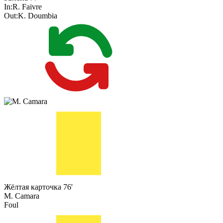
In:
R. Faivre
Out:
K. Doumbia
Жёлтая карточка
76'
M. Camara
Foul