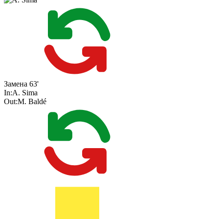
Замена
63'
In:
A. Sima
Out:
M. Baldé