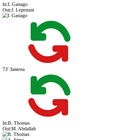
In:
I. Ganago
Out:
J. Lepenant
73'
Замена
In:
B. Thomas
Out:
M. Abdallah