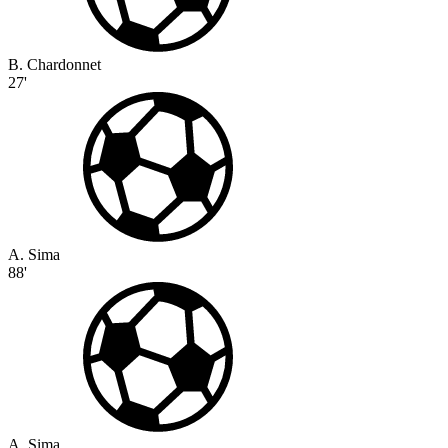
B. Chardonnet
27'
A. Sima
88'
A. Sima