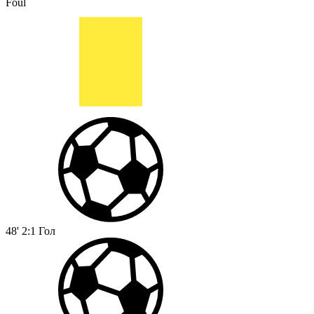
Foul
48'
2:1
Гол