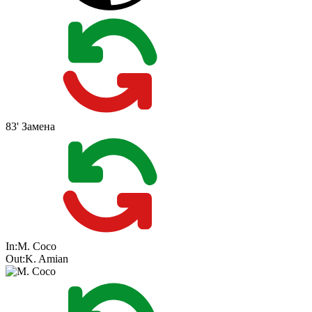
83'
Замена
In:
M. Coco
Out:
K. Amian