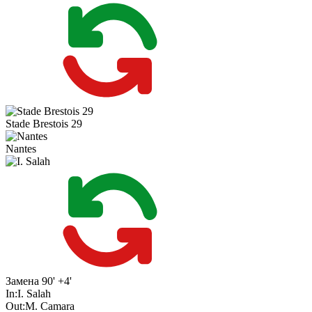
Stade Brestois 29
Nantes
Замена
90' +4'
In:
I. Salah
Out:
M. Camara