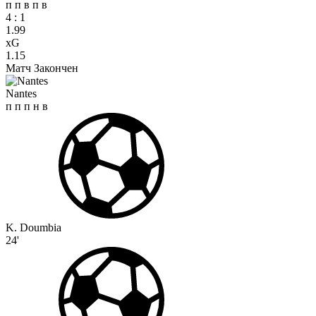
п
п
в
п
в
4
:
1
1.99
xG
1.15
Матч Закончен
Nantes
п
п
п
н
в
K. Doumbia
24'