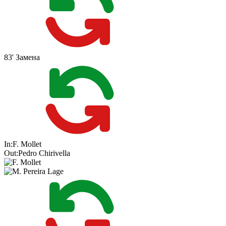
83'
Замена
In:
F. Mollet
Out:
Pedro Chirivella