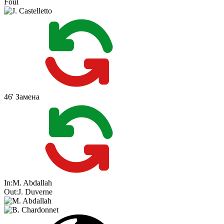
Foul
46'
Замена
In:
M. Abdallah
Out:
J. Duverne