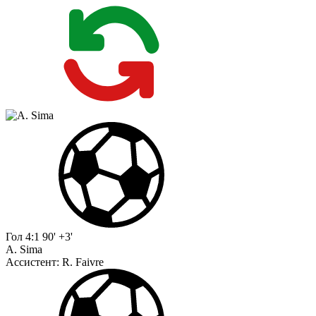
Гол
4:1
90' +3'
A. Sima
Ассистент:
R. Faivre