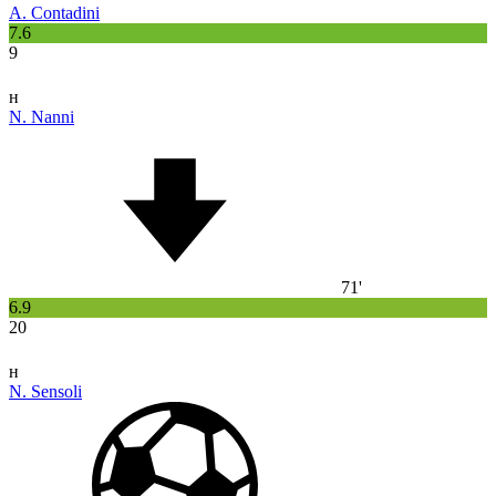
A. Contadini
7.6
9
н
N. Nanni
71'
6.9
20
н
N. Sensoli