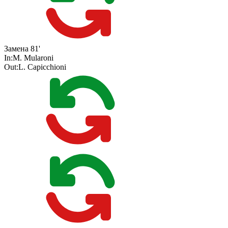
Замена
81'
In:
M. Mularoni
Out:
L. Capicchioni