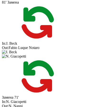
81'
Замена
In:
J. Beck
Out:
Fabio Luque Notaro
Замена
71'
In:
N. Giacopetti
Out:
N. Nanni