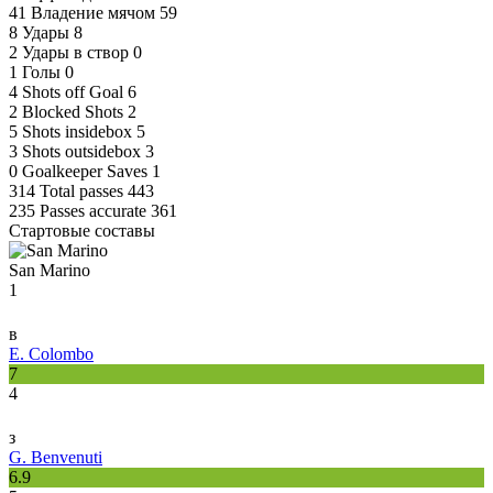
41
Владение мячом
59
8
Удары
8
2
Удары в створ
0
1
Голы
0
4
Shots off Goal
6
2
Blocked Shots
2
5
Shots insidebox
5
3
Shots outsidebox
3
0
Goalkeeper Saves
1
314
Total passes
443
235
Passes accurate
361
Стартовые составы
San Marino
1
в
E. Colombo
7
4
з
G. Benvenuti
6.9