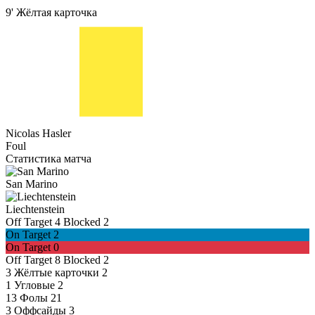
9'
Жёлтая карточка
Nicolas Hasler
Foul
Статистика матча
San Marino
Liechtenstein
Off Target
4
Blocked
2
On Target
2
On Target
0
Off Target
8
Blocked
2
3
Жёлтые карточки
2
1
Угловые
2
13
Фолы
21
3
Оффсайды
3