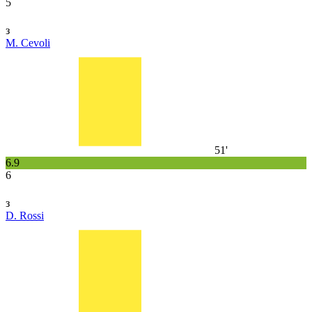
5
з
M. Cevoli
51'
6.9
6
з
D. Rossi