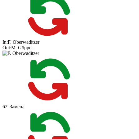
In:
F. Oberwaditzer
Out:
M. Göppel
62'
Замена