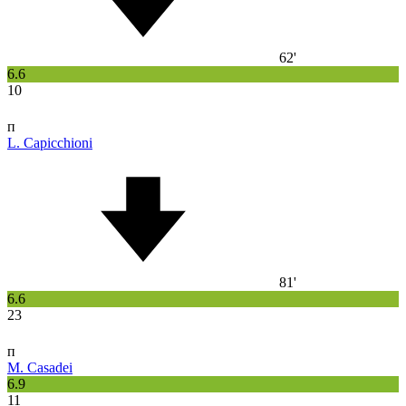
62'
6.6
10
п
L. Capicchioni
81'
6.6
23
п
M. Casadei
6.9
11