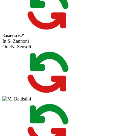
Замена
62'
In:
S. Zannoni
Out:
N. Sensoli