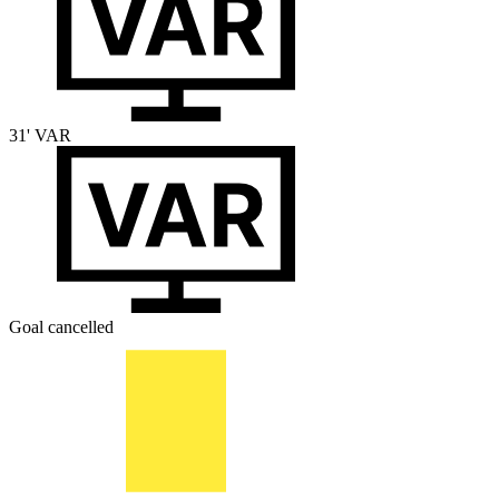
31'
VAR
Goal cancelled