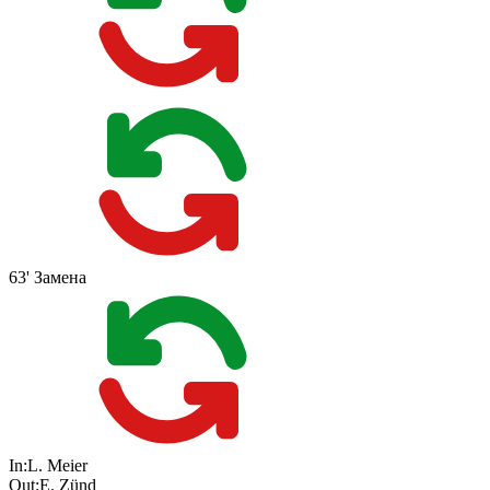
63'
Замена
In:
L. Meier
Out:
E. Zünd