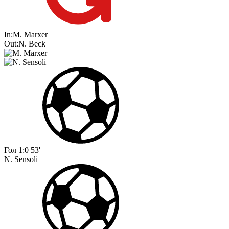
In:
M. Marxer
Out:
N. Beck
Гол
1:0
53'
N. Sensoli