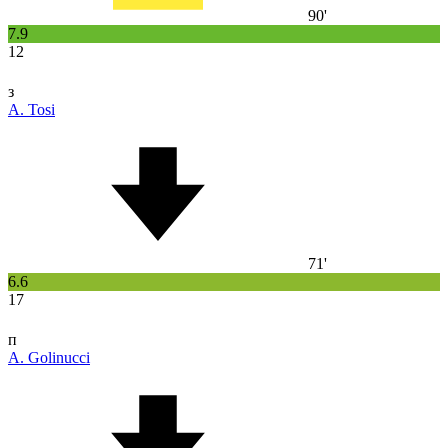
90'
7.9
12
з
A. Tosi
71'
6.6
17
п
A. Golinucci