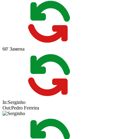
60'
Замена
In:
Serginho
Out:
Pedro Ferreira