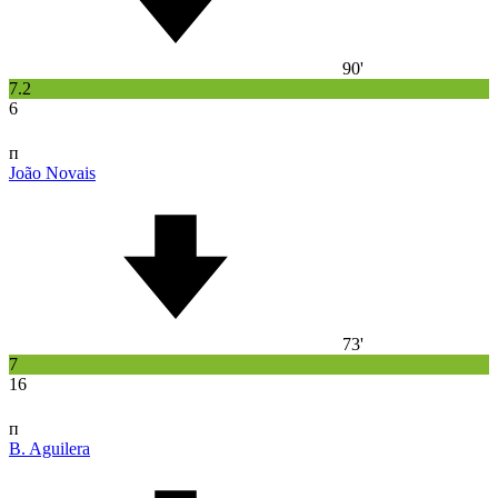
90'
7.2
6
п
João Novais
73'
7
16
п
B. Aguilera