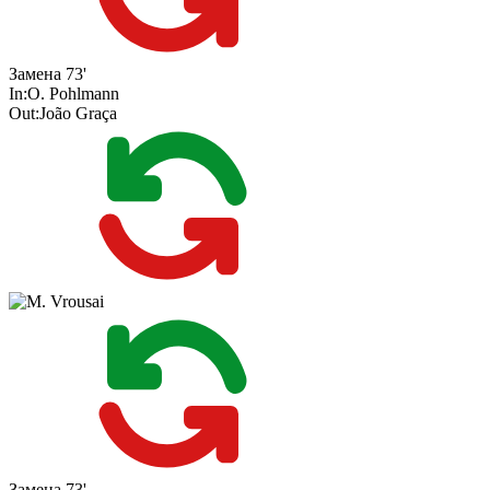
Замена
73'
In:
O. Pohlmann
Out:
João Graça
Замена
73'