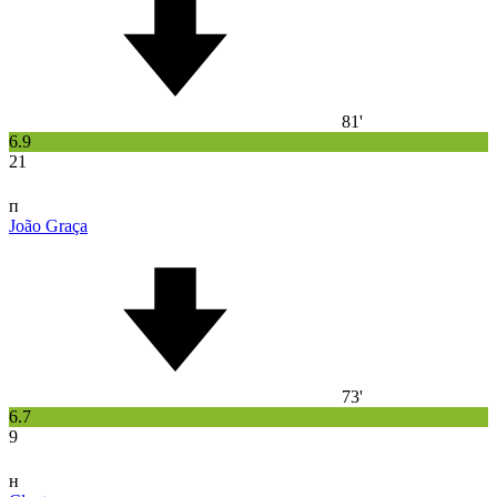
81'
6.9
21
п
João Graça
73'
6.7
9
н