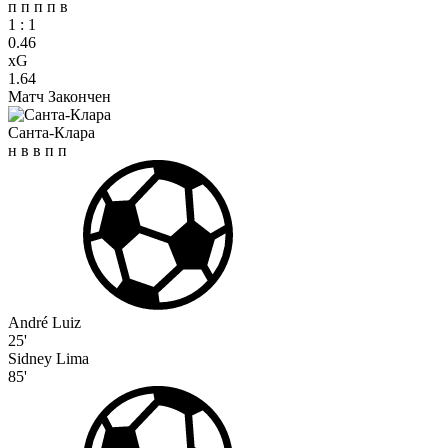
п
п
п
п
в
1
:
1
0.46
xG
1.64
Матч Закончен
Санта-Клара
н
в
в
п
п
André Luiz
25'
Sidney Lima
85'