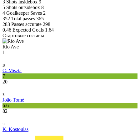
3
Shots insidebox
9
5
Shots outsidebox
8
4
Goalkeeper Saves
2
352
Total passes
365
283
Passes accurate
298
0.46
Expected Goals
1.64
Стартовые составы
Rio Ave
1
в
C. Miszta
7
20
з
João Tomé
6.6
82
з
K. Kostoulas