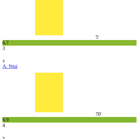
5'
6.7
3
з
A. Ntoi
70'
6.9
4
з