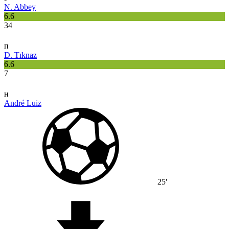
N. Abbey
6.6
34
п
D. Tıknaz
6.6
7
н
André Luiz
25'