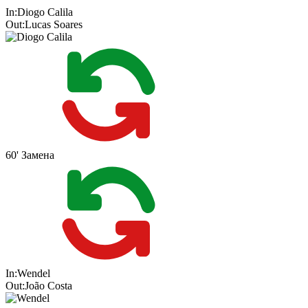
In:
Diogo Calila
Out:
Lucas Soares
60'
Замена
In:
Wendel
Out:
João Costa