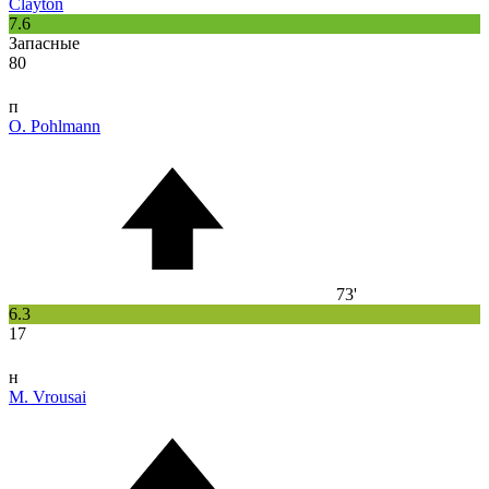
Clayton
7.6
Запасные
80
п
O. Pohlmann
73'
6.3
17
н
M. Vrousai