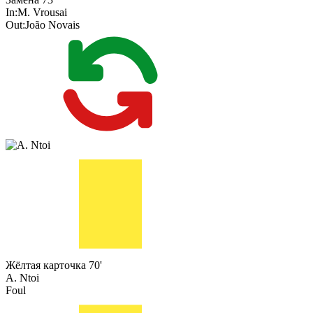
In:
M. Vrousai
Out:
João Novais
Жёлтая карточка
70'
A. Ntoi
Foul