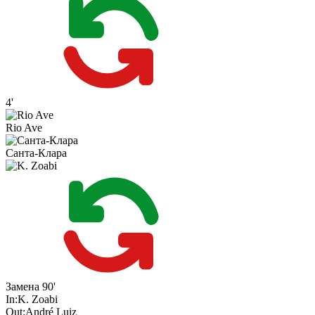
4'
Rio Ave
Санта-Клара
Замена
90'
In:
K. Zoabi
Out:
André Luiz