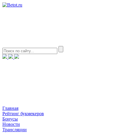
Главная
Рейтинг букмекеров
Бонусы
Новости
Трансляции