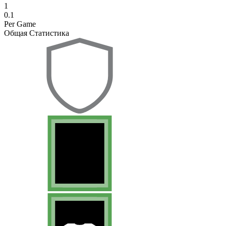
1
0.1
Per Game
Общая Статистика