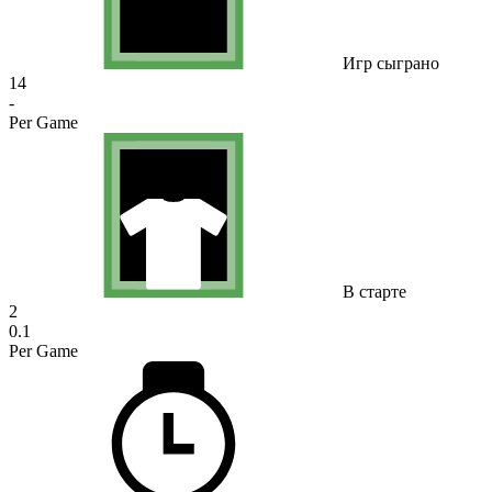
Игр сыграно
14
-
Per Game
В старте
2
0.1
Per Game