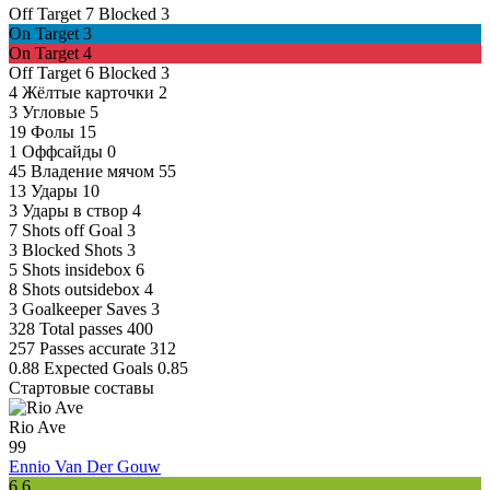
Off Target
7
Blocked
3
On Target
3
On Target
4
Off Target
6
Blocked
3
4
Жёлтые карточки
2
3
Угловые
5
19
Фолы
15
1
Оффсайды
0
45
Владение мячом
55
13
Удары
10
3
Удары в створ
4
7
Shots off Goal
3
3
Blocked Shots
3
5
Shots insidebox
6
8
Shots outsidebox
4
3
Goalkeeper Saves
3
328
Total passes
400
257
Passes accurate
312
0.88
Expected Goals
0.85
Стартовые составы
Rio Ave
99
Ennio Van Der Gouw
6.6