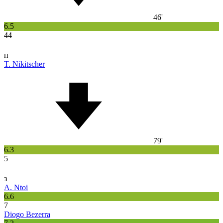
46'
6.5
44
п
T. Nikitscher
79'
6.3
5
з
A. Ntoi
6.6
7
Diogo Bezerra