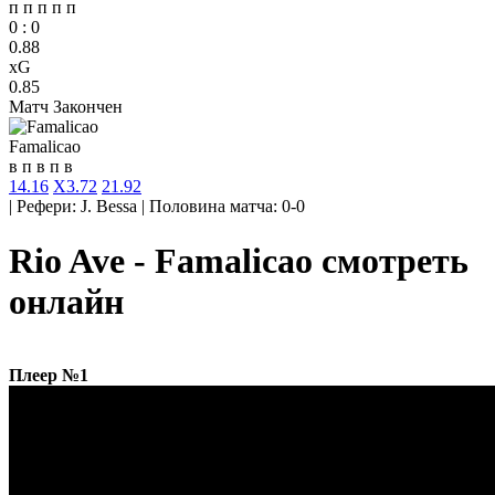
п
п
п
п
п
0
:
0
0.88
xG
0.85
Матч Закончен
Famalicao
в
п
в
п
в
1
4.16
X
3.72
2
1.92
|
Рефери: J. Bessa
|
Половина матча: 0-0
Rio Ave - Famalicao смотреть
онлайн
Плеер №1