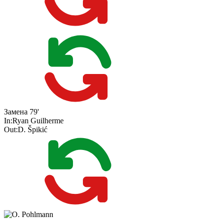
Замена
79'
In:
Ryan Guilherme
Out:
D. Špikić