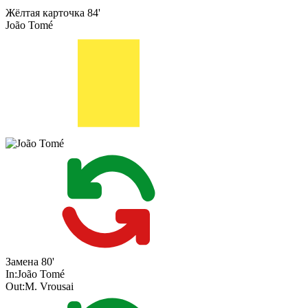
Жёлтая карточка
84'
João Tomé
Замена
80'
In:
João Tomé
Out:
M. Vrousai