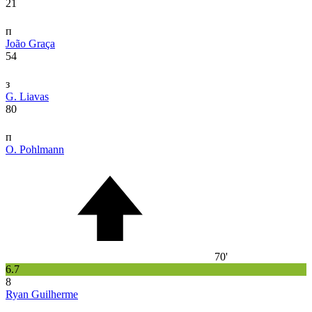
21
п
João Graça
54
з
G. Liavas
80
п
O. Pohlmann
70'
6.7
8
Ryan Guilherme