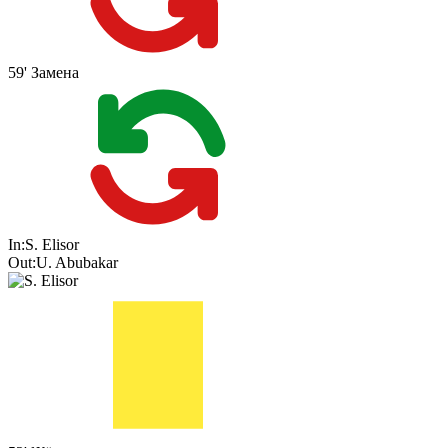
59'
Замена
In:
S. Elisor
Out:
U. Abubakar