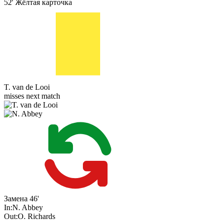
52'
Жёлтая карточка
T. van de Looi
misses next match
Замена
46'
In:
N. Abbey
Out:
O. Richards