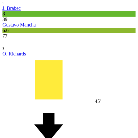
з
J. Brabec
8
39
Gustavo Mancha
6.6
77
з
O. Richards
45'