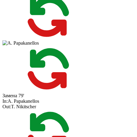
Замена
79'
In:
A. Papakanellos
Out:
T. Nikitscher