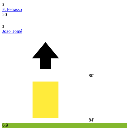
з
F. Petrasso
20
з
João Tomé
80'
84'
6.9