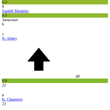
6.3
9
Tamblé Monteiro
6.5
Запасные
6
з
N. Abbey
46'
6.9
22
в
K. Chamorro
23