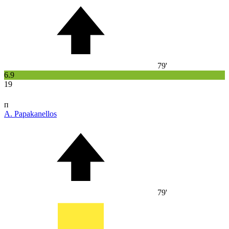
79'
6.9
19
п
A. Papakanellos
79'