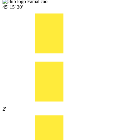
Famalicao
45'
15'
30'
2'