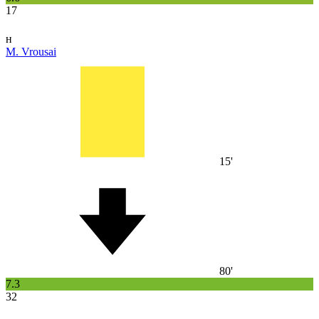
17
н
M. Vrousai
15'
80'
7.3
32