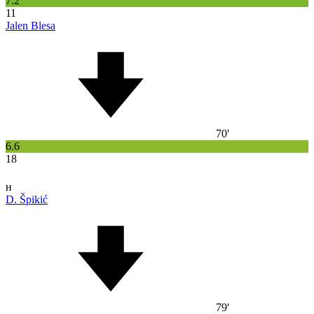
7.2
11
Jalen Blesa
70'
6.6
18
н
D. Špikić
79'