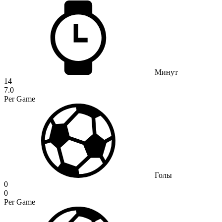
Минут
14
7.0
Per Game
Голы
0
0
Per Game