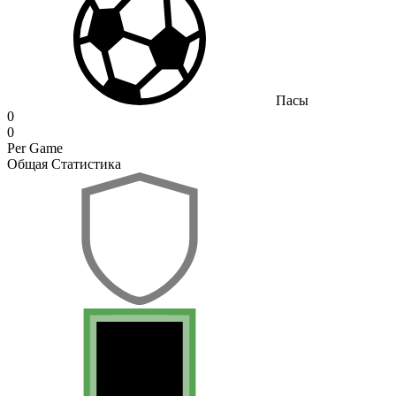
Пасы
0
0
Per Game
Общая Статистика