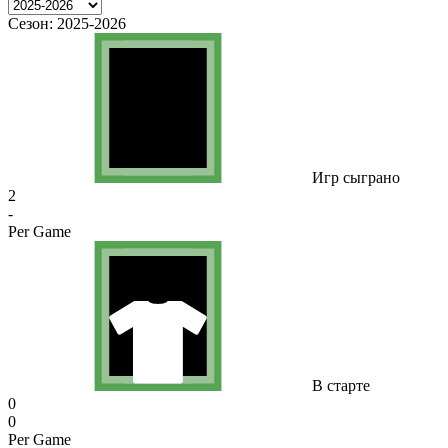
Сезон:
2025-2026
Игр сыграно
2
-
Per Game
В старте
0
0
Per Game