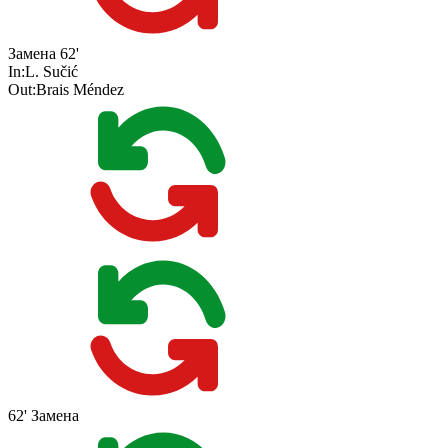
Замена
62'
In:
L. Sučić
Out:
Brais Méndez
62'
Замена