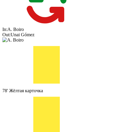
In:
A. Boiro
Out:
Unai Gómez
78'
Жёлтая карточка