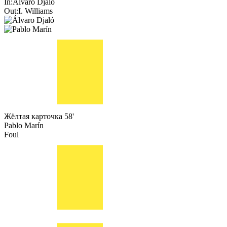
In:
Álvaro Djaló
Out:
I. Williams
Жёлтая карточка
58'
Pablo Marín
Foul