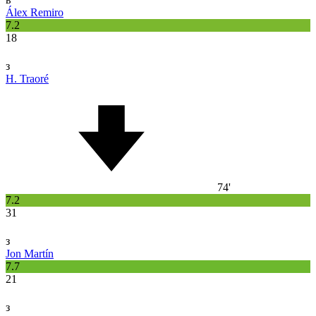
Álex Remiro
7.2
18
з
H. Traoré
74'
7.2
31
з
Jon Martín
7.7
21
з