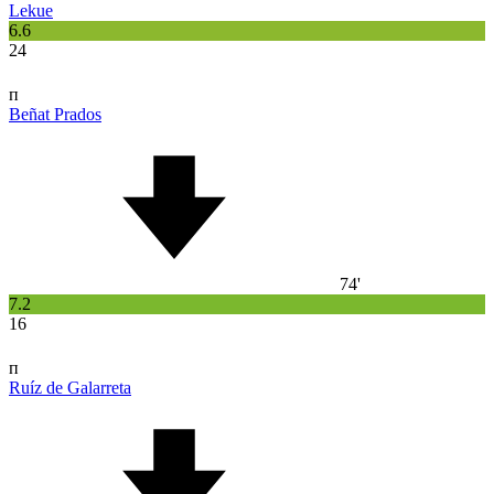
Lekue
6.6
24
п
Beñat Prados
74'
7.2
16
п
Ruíz de Galarreta