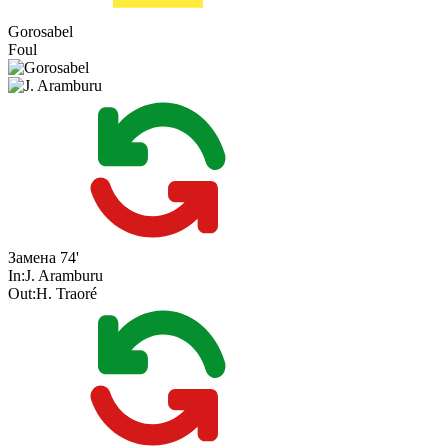
Gorosabel
Foul
Замена
74'
In:
J. Aramburu
Out:
H. Traoré