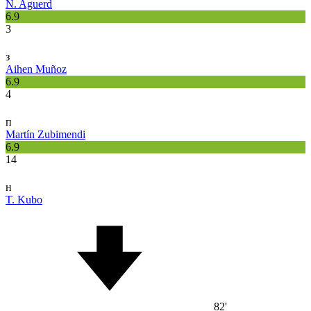
N. Aguerd
6.9
3
з
Aihen Muñoz
6.9
4
п
Martín Zubimendi
6.9
14
н
T. Kubo
82'