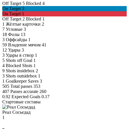
Off Target
5
Blocked
4
On Target
3
On Target
1
Off Target
2
Blocked
1
1
Жёлтые карточки
2
7
Угловые
3
18
Фолы
13
3
Оффсайды
1
59
Владение мячом
41
12
Удары
3
3
Удары в створ
1
5
Shots off Goal
1
4
Blocked Shots
1
9
Shots insidebox
2
3
Shots outsidebox
1
1
Goalkeeper Saves
3
505
Total passes
353
407
Passes accurate
260
0.92
Expected Goals
0.17
Стартовые составы
Реал Сосьедад
1
в