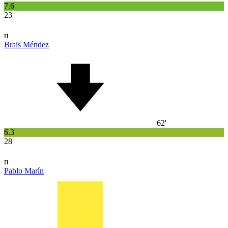
7.6
23
п
Brais Méndez
62'
6.3
28
п
Pablo Marín