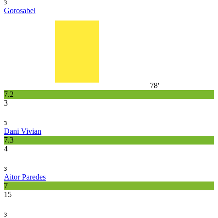
з
Gorosabel
78'
7.2
3
з
Dani Vivian
7.3
4
з
Aitor Paredes
7
15
з