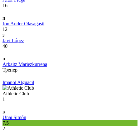
16
п
Jon Ander Olasagasti
12
з
Javi López
40
н
Arkaitz Mariezkurrena
Тренер
Imanol Alguacil
Athletic Club
1
в
Unai Simón
7.5
2