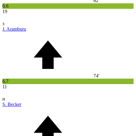
62'
6.6
19
з
J. Aramburu
74'
6.7
11
н
S. Becker