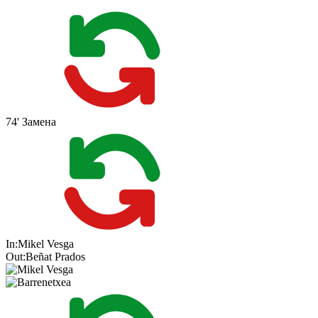
74'
Замена
In:
Mikel Vesga
Out:
Beñat Prados