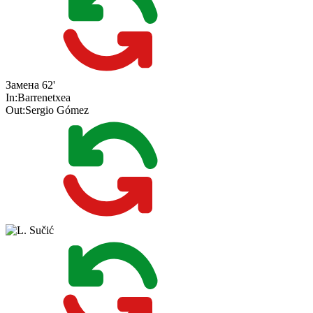
Замена
62'
In:
Barrenetxea
Out:
Sergio Gómez