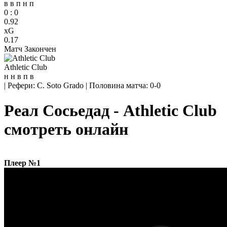
в
в
п
н
п
0
:
0
0.92
xG
0.17
Матч Закончен
Athletic Club
н
н
в
п
в
|
Рефери: C. Soto Grado
|
Половина матча: 0-0
Реал Сосьедад - Athletic Club
смотреть онлайн
Плеер №1