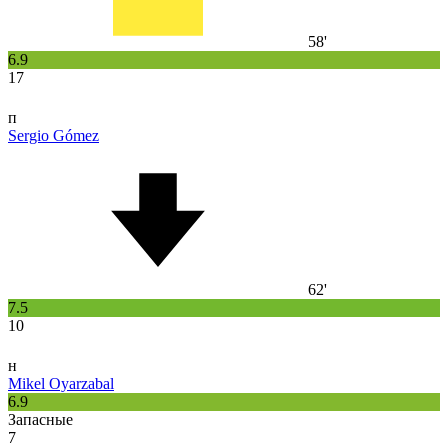
58'
6.9
17
п
Sergio Gómez
62'
7.5
10
н
Mikel Oyarzabal
6.9
Запасные
7