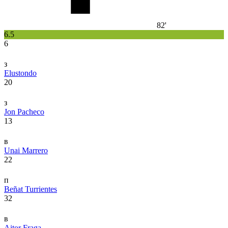
82'
6.5
6
з
Elustondo
20
з
Jon Pacheco
13
в
Unai Marrero
22
п
Beñat Turrientes
32
в
Aitor Fraga