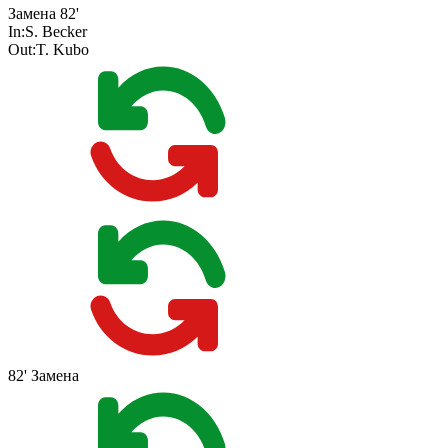
Замена
82'
In:
S. Becker
Out:
T. Kubo
82'
Замена