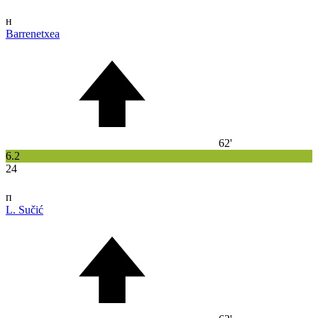
н
Barrenetxea
62'
6.2
24
п
L. Sučić