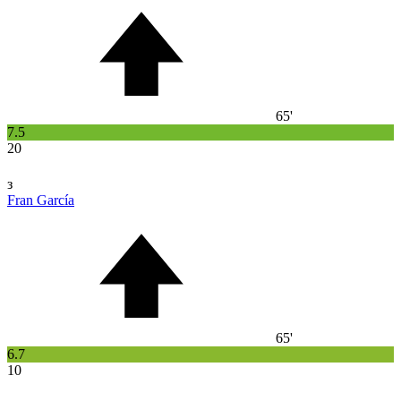
65'
7.5
20
з
Fran García
65'
6.7
10