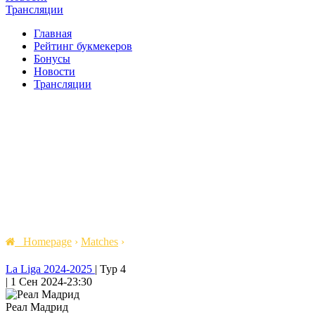
Трансляции
Главная
Рейтинг букмекеров
Бонусы
Новости
Трансляции
Homepage
›
Matches
›
La Liga 2024-2025
|
Тур 4
|
1 Сен 2024
-
23:30
Реал Мадрид