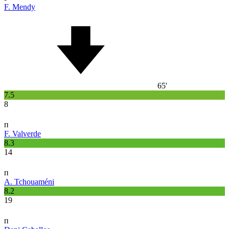
F. Mendy
65'
7.5
8
п
F. Valverde
8.3
14
п
A. Tchouaméni
8.2
19
п