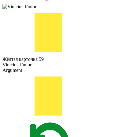
Жёлтая карточка
59'
Vinícius Júnior
Argument