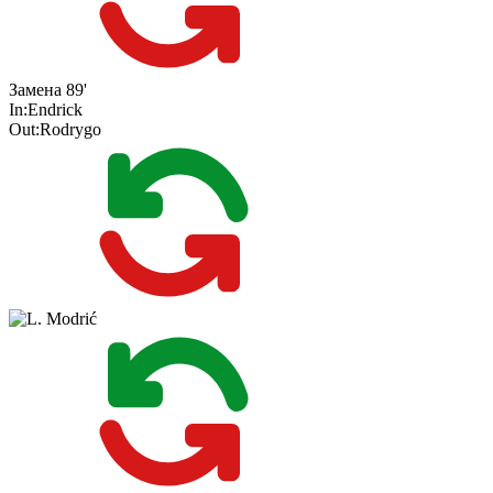
Замена
89'
In:
Endrick
Out:
Rodrygo