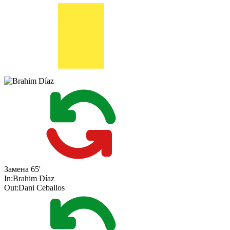
Замена
65'
In:
Brahim Díaz
Out:
Dani Ceballos