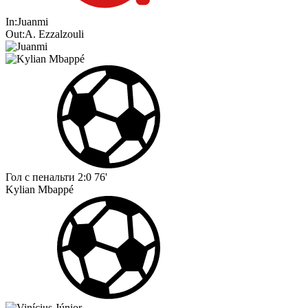
In:
Juanmi
Out:
A. Ezzalzouli
Гол с пенальти
2:0
76'
Kylian Mbappé