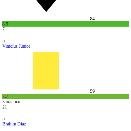
84'
8.9
7
н
Vinícius Júnior
59'
7.7
Запасные
21
п
Brahim Díaz