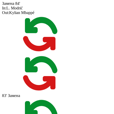
Замена
84'
In:
L. Modrić
Out:
Kylian Mbappé
83'
Замена