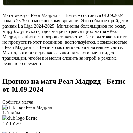
Матч между «Реал Мадрид» - «Бетис» состоится 01.09.2024
года в 23:30 по московскому времени. Это событие пройдет в
рамках La Liga 2024-2025. Миллионы болельщиков по всему
миру будут искать, где смотреть трансляцию матча «Реал
Мадрид» - «Бетис» в хорошем качестве. Если вы тоже хотите
не пропустить этот поединок, воспользуйтесь возможностью
«Реал Мадрид» - «Бетис» смотреть онлайн на нашем сайте.
Мы подготовили для вас ссылки на текстовые и видео
трансляции, чтобы вы могли следить за игрой в режиме
реального времени.
Прогноз на матч Реал Мадрид - Бетис
от 01.09.2024
События матча
Реал Мадрид
1-й тайм
Бетис
45'
15'
30'