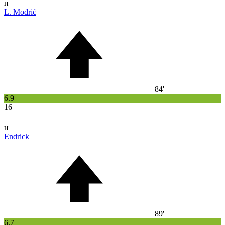
п
L. Modrić
84'
6.9
16
н
Endrick
89'
6.7