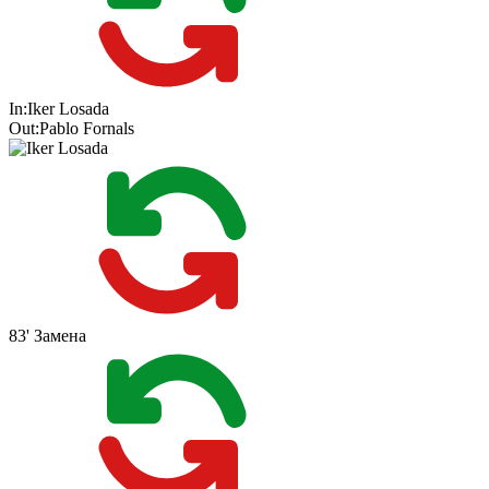
In:
Iker Losada
Out:
Pablo Fornals
83'
Замена