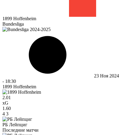
1899 Hoffenheim
Bundesliga
23 Ноя 2024
-
18:30
1899 Hoffenheim
2.01
xG
1.60
4
3
РБ Лейпциг
Последние матчи