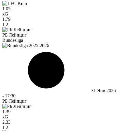
1.05
xG
1.79
1
2
РБ Лейпциг
Bundesliga
31 Янв 2026
-
17:30
РБ Лейпциг
1.39
xG
2.33
1
2