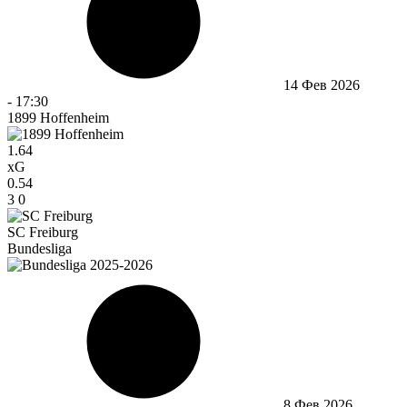
14 Фев 2026
-
17:30
1899 Hoffenheim
1.64
xG
0.54
3
0
SC Freiburg
Bundesliga
8 Фев 2026