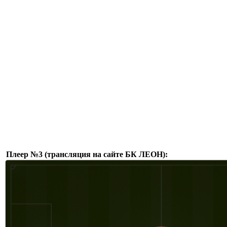
Плеер №3 (трансляция на сайте БК ЛЕОН):