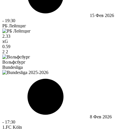
15 Фев 2026
-
19:30
РБ Лейпциг
2.33
xG
0.59
2
2
Вольфсбург
Bundesliga
8 Фев 2026
-
17:30
1.FC Köln