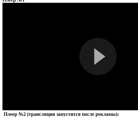
Плеер №2 (трансляция запустится после рекламы):