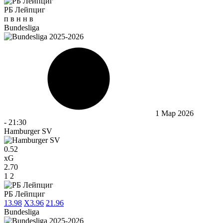
РБ Лейпциг
п
в
н
н
в
Bundesliga
1 Мар 2026
-
21:30
Hamburger SV
0.52
xG
2.70
1
2
РБ Лейпциг
1
3.98
X
3.96
2
1.96
Bundesliga