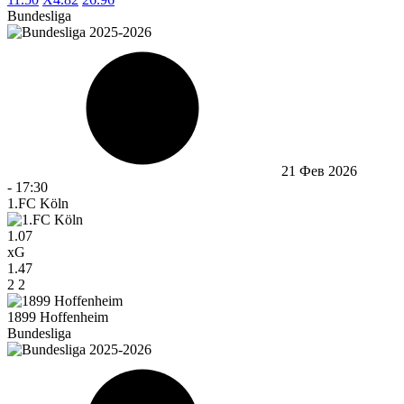
Bundesliga
21 Фев 2026
-
17:30
1.FC Köln
1.07
xG
1.47
2
2
1899 Hoffenheim
Bundesliga