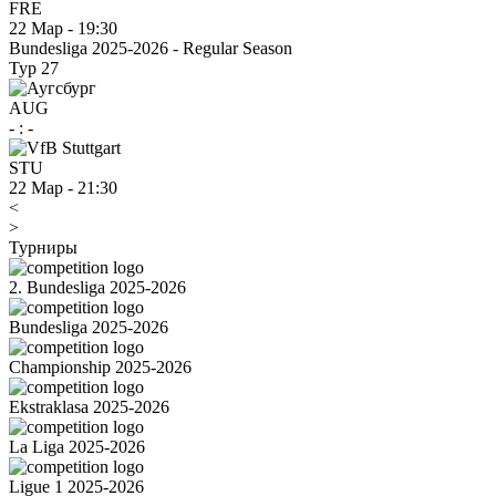
FRE
22 Мар
-
19:30
Bundesliga 2025-2026 - Regular Season
Тур 27
AUG
-
:
-
STU
22 Мар
-
21:30
<
>
Турниры
2. Bundesliga 2025-2026
Bundesliga 2025-2026
Championship 2025-2026
Ekstraklasa 2025-2026
La Liga 2025-2026
Ligue 1 2025-2026