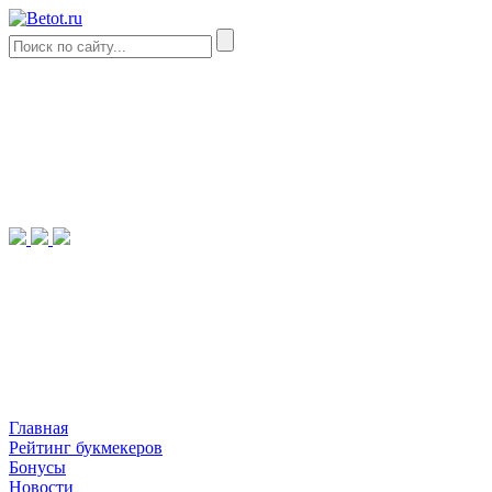
Главная
Рейтинг букмекеров
Бонусы
Новости