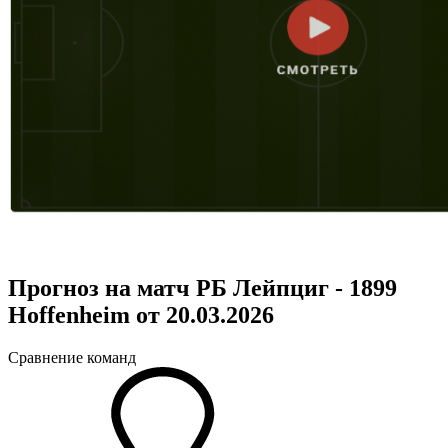
Прогноз на матч РБ Лейпциг - 1899
Hoffenheim от 20.03.2026
Сравнение команд