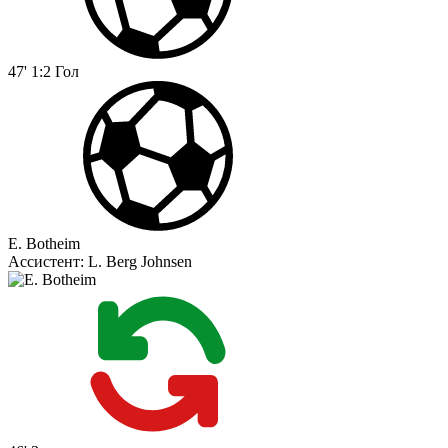
47'
1:2
Гол
E. Botheim
Ассистент:
L. Berg Johnsen