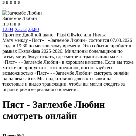
в
в
п
п
в
-
:
-
Заглембе Любин
п
в
н
в
в
1
2.04
X
3.12
2
3.80
Прогноз:
Двойной шанс : Piast Gliwice или Ничья
Матч между «Пяст» - «Заглембе Любин» состоится 07.03.2026
года в 19:30 по московскому времени. Это событие пройдет в
рамках Ekstraklasa 2025-2026. Миллионы болельщиков по
всему миру будут искать, где смотреть трансляцию матча
«Пяст» - «Заглембе Любин» в хорошем качестве. Если вы тоже
хотите не пропустить этот поединок, воспользуйтесь
возможностью «Пяст» - «Заглембе Любин» смотреть онлайн
на нашем сайте. Мы подготовили для вас ссылки на
текстовые и видео трансляции, чтобы вы могли следить за
игрой в режиме реального времени.
Пяст - Заглембе Любин
смотреть онлайн
Плеер №1