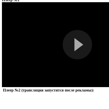
Плеер №2 (трансляция запустится после рекламы):