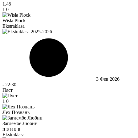
1.45
1
0
Wisla Plock
Ekstraklasa
3 Фев 2026
-
22:30
Пяст
1
0
Лех Познань
Заглембе Любин
п
в
н
в
в
Ekstraklasa