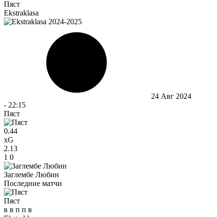
Пяст
Ekstraklasa
24 Авг 2024
-
22:15
Пяст
0.44
xG
2.13
1
0
Заглембе Любин
Последние матчи
Пяст
в
в
п
п
в