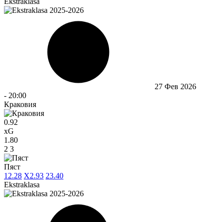
Ekstraklasa
27 Фев 2026
-
20:00
Краковия
0.92
xG
1.80
2
3
Пяст
1
2.28
X
2.93
2
3.40
Ekstraklasa