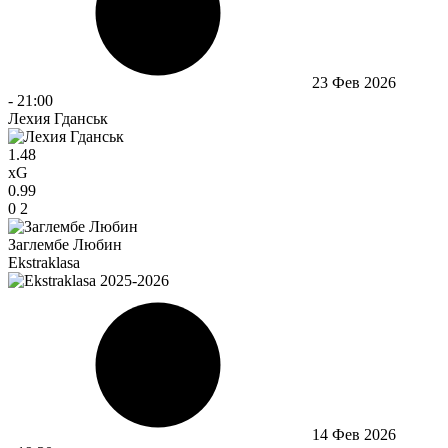
23 Фев 2026
-
21:00
Лехия Гданськ
1.48
xG
0.99
0
2
Заглембе Любин
Ekstraklasa
14 Фев 2026