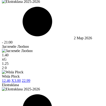
2 Мар 2026
-
21:00
Заглембе Любин
1.40
xG
1.25
2
0
Wisla Plock
1
2.46
X
3.00
2
2.99
Ekstraklasa