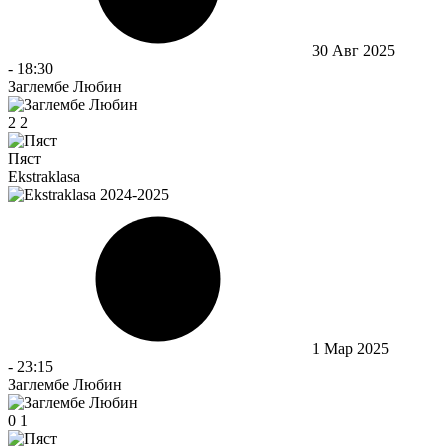
30 Авг 2025
-
18:30
Заглембе Любин
2
2
Пяст
Ekstraklasa
1 Мар 2025
-
23:15
Заглембе Любин
0
1