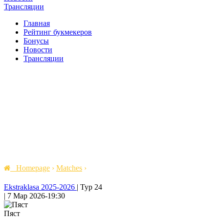
Трансляции
Главная
Рейтинг букмекеров
Бонусы
Новости
Трансляции
Homepage
›
Matches
›
Ekstraklasa 2025-2026
|
Тур 24
|
7 Мар 2026
-
19:30
Пяст