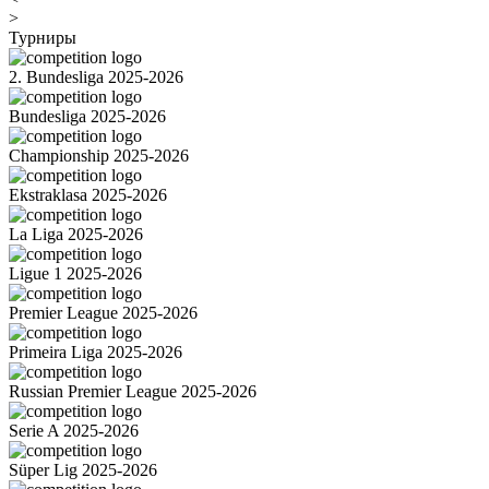
>
Турниры
2. Bundesliga 2025-2026
Bundesliga 2025-2026
Championship 2025-2026
Ekstraklasa 2025-2026
La Liga 2025-2026
Ligue 1 2025-2026
Premier League 2025-2026
Primeira Liga 2025-2026
Russian Premier League 2025-2026
Serie A 2025-2026
Süper Lig 2025-2026