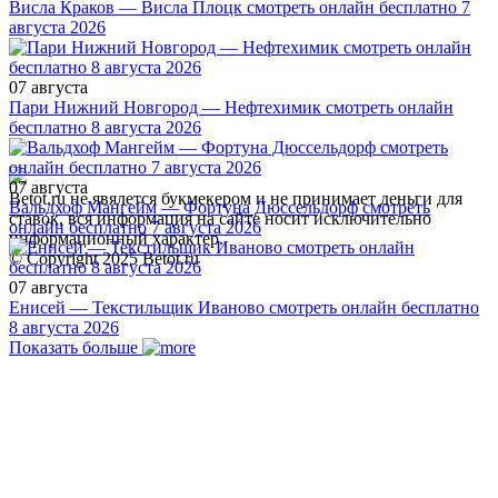
Висла Краков — Висла Плоцк смотреть онлайн бесплатно 7
августа 2026
07 августа
Пари Нижний Новгород — Нефтехимик смотреть онлайн
бесплатно 8 августа 2026
07 августа
Betot.ru не явялется букмекером и не принимает деньги для
Вальдхоф Мангейм — Фортуна Дюссельдорф смотреть
ставок, вся информация на сайте носит исключительно
онлайн бесплатно 7 августа 2026
информационный характер.
© Copyright 2025 Betot.ru
07 августа
Енисей — Текстильщик Иваново смотреть онлайн бесплатно
8 августа 2026
Показать больше