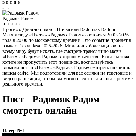
в
в
п
п
в
-
:
-
Радомяк Радом
н
п
н
н
в
Прогноз:
Двойной шанс : Ничья или Radomiak Radom
Матч между «Пяст» - «Радомяк Радом» состоится 20.03.2026
года в 20:00 по московскому времени. Это событие пройдет в
рамках Ekstraklasa 2025-2026. Миллионы болельщиков по
всему миру будут искать, где смотреть трансляцию матча
«Пяст» - «Радомяк Радом» в хорошем качестве. Если вы тоже
хотите не пропустить этот поединок, воспользуйтесь
возможностью «Пяст» - «Радомяк Радом» смотреть онлайн на
нашем сайте. Мы подготовили для вас ссылки на текстовые и
видео трансляции, чтобы вы могли следить за игрой в режиме
реального времени.
Пяст - Радомяк Радом
смотреть онлайн
Плеер №1