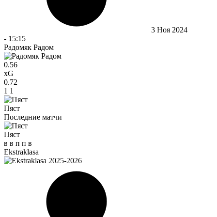
3 Ноя 2024
-
15:15
Радомяк Радом
0.56
xG
0.72
1
1
Пяст
Последние матчи
Пяст
в
в
п
п
в
Ekstraklasa