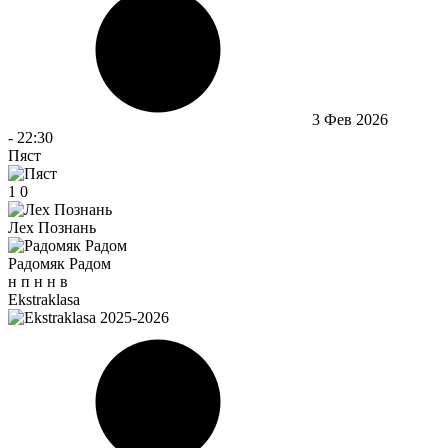
3 Фев 2026
-
22:30
Пяст
1
0
Лех Познань
Радомяк Радом
н
п
н
н
в
Ekstraklasa