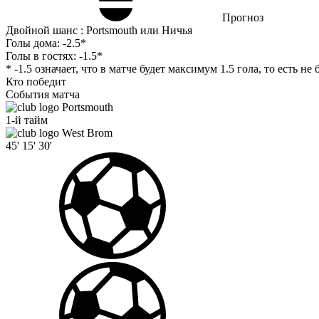
Прогноз
Двойной шанс : Portsmouth или Ничья
Голы дома:
-2.5*
Голы в гостях:
-1.5*
* -1.5 означает, что в матче будет максимум 1.5 гола, то есть не
Кто победит
События матча
Portsmouth
1-й тайм
West Brom
45'
15'
30'