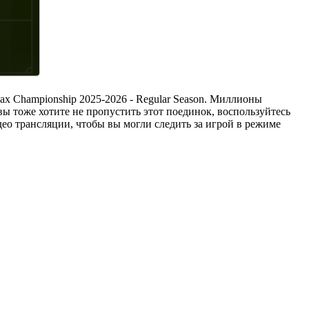
ках Championship 2025-2026 - Regular Season. Миллионы
вы тоже хотите не пропустить этот поединок, воспользуйтесь
ео трансляции, чтобы вы могли следить за игрой в режиме