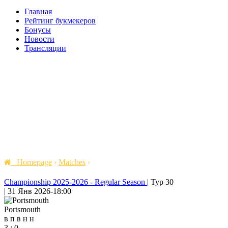
Главная
Рейтинг букмекеров
Бонусы
Новости
Трансляции
Homepage
›
Matches
›
Championship 2025-2026 - Regular Season
|
Тур 30
|
31 Янв 2026
-
18:00
Portsmouth
в
п
в
н
н
3
:
0