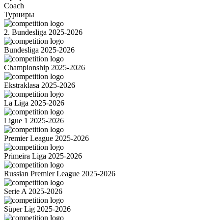
Coach
Турниры
2. Bundesliga 2025-2026
Bundesliga 2025-2026
Championship 2025-2026
Ekstraklasa 2025-2026
La Liga 2025-2026
Ligue 1 2025-2026
Premier League 2025-2026
Primeira Liga 2025-2026
Russian Premier League 2025-2026
Serie A 2025-2026
Süper Lig 2025-2026