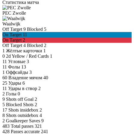
Статистика матча
PEC Zwolle
Waalwijk
Off Target
9
Blocked
5
On Target
11
On Target
2
Off Target
4
Blocked
2
1
Жёлтые карточки
1
0
2d Yellow / Red Cards
1
11
Угловые
3
11
Фолы
13
1
Оффсайды
3
60
Владение мячом
40
25
Удары
6
11
Удары в створ
2
2
Голы
0
9
Shots off Goal
2
5
Blocked Shots
2
17
Shots insidebox
2
8
Shots outsidebox
4
2
Goalkeeper Saves
9
483
Total passes
321
428
Passes accurate
241