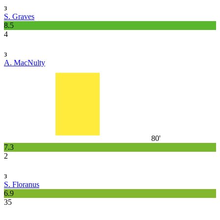
з
S. Graves
8.5
4
з
A. MacNulty
80'
7.3
2
з
S. Floranus
6.9
35