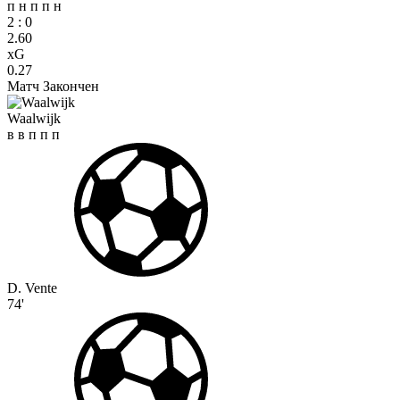
п
н
п
п
н
2
:
0
2.60
xG
0.27
Матч Закончен
Waalwijk
в
в
п
п
п
D. Vente
74'