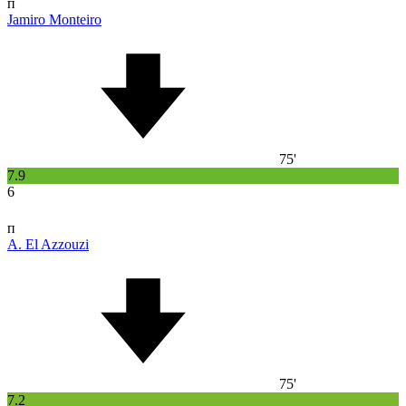
п
Jamiro Monteiro
75'
7.9
6
п
A. El Azzouzi
75'
7.2