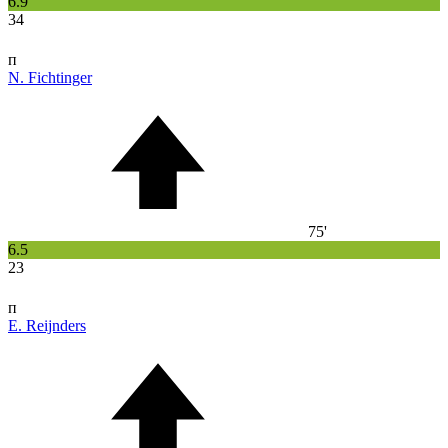
6.9
34
п
N. Fichtinger
75'
6.5
23
п
E. Reijnders