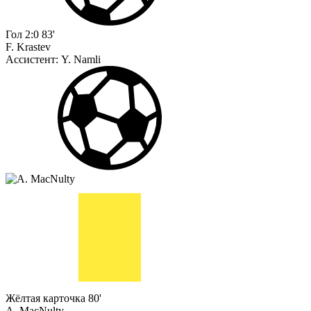
Гол
2:0
83'
F. Krastev
Ассистент:
Y. Namli
Жёлтая карточка
80'
A. MacNulty