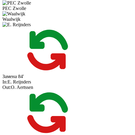
PEC Zwolle
Waalwijk
Замена
84'
In:
E. Reijnders
Out:
O. Aertssen