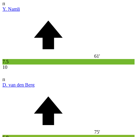
п
Y. Namli
61'
7.5
10
п
D. van den Berg
75'