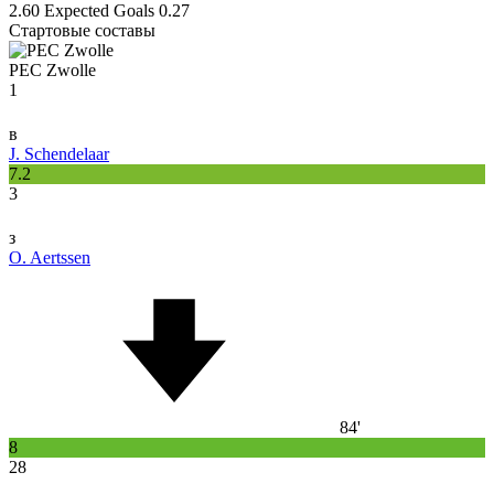
2.60
Expected Goals
0.27
Стартовые составы
PEC Zwolle
1
в
J. Schendelaar
7.2
3
з
O. Aertssen
84'
8
28