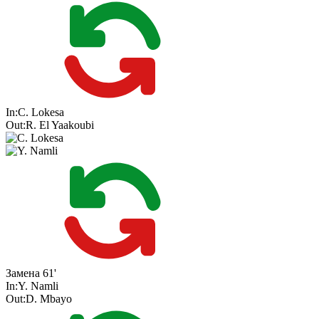
In:
C. Lokesa
Out:
R. El Yaakoubi
Замена
61'
In:
Y. Namli
Out:
D. Mbayo