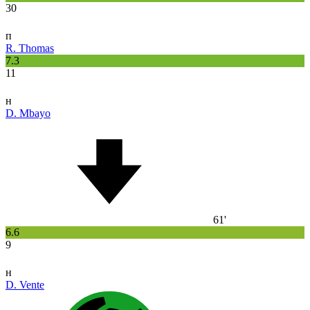
30
п
R. Thomas
7.3
11
н
D. Mbayo
61'
6.6
9
н
D. Vente