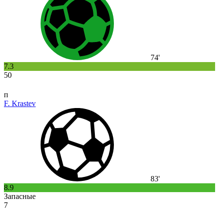
74'
7.3
50
п
F. Krastev
83'
8.9
Запасные
7