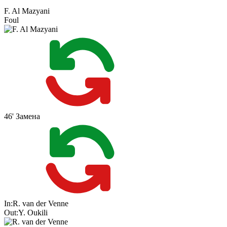
F. Al Mazyani
Foul
46'
Замена
In:
R. van der Venne
Out:
Y. Oukili