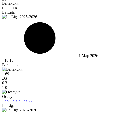
Валенсия
п
п
в
п
в
La Liga
1 Мар 2026
-
18:15
Валенсия
1.69
xG
0.31
1
0
Осасуна
1
2.51
X
3.21
2
3.27
La Liga