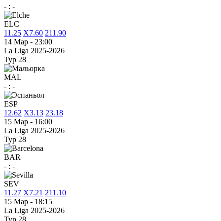
-
:
-
ELC
1
1.25
X
7.60
2
11.90
14 Мар
-
23:00
La Liga 2025-2026
Тур 28
MAL
-
:
-
ESP
1
2.62
X
3.13
2
3.18
15 Мар
-
16:00
La Liga 2025-2026
Тур 28
BAR
-
:
-
SEV
1
1.27
X
7.21
2
11.10
15 Мар
-
18:15
La Liga 2025-2026
Тур 28