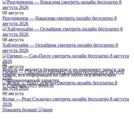
08 августа
Риндеркнеш — Накасима смотреть онлайн бесплатно 8
августа 2026
08 августа
Хайденхайм — Оснабрюк смотреть онлайн бесплатно 8
августа 2026
08 августа
Betot.ru не явялется букмекером и не принимает деньги для
Гремио — Сан-Паулу смотреть онлайн бесплатно 8 августа
ставок, вся информация на сайте носит исключительно
2026
информационный характер.
© Copyright 2025 Betot.ru
08 августа
Кельн — Реал Сосьедад смотреть онлайн бесплатно 8 августа
2026
Показать больше