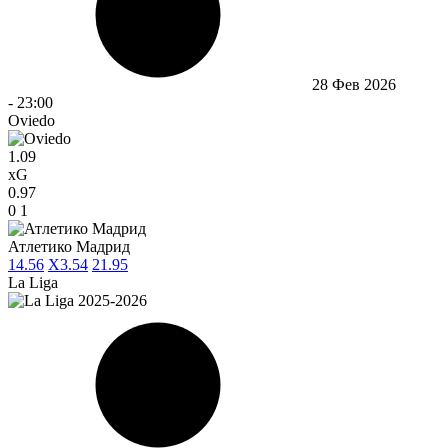
28 Фев 2026
-
23:00
Oviedo
1.09
xG
0.97
0
1
Атлетико Мадрид
1
4.56
X
3.54
2
1.95
La Liga