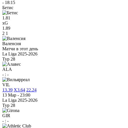
-
18:15
Бетис
1.81
xG
1.89
2
1
Валенсия
Матчи в этот день
La Liga 2025-2026
Тур 28
ALA
-
:
-
VIL
1
3.39
X
3.64
2
2.24
13 Мар
-
23:00
La Liga 2025-2026
Тур 28
GIR
-
:
-