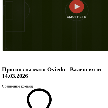
Прогноз на матч Oviedo - Валенсия от
14.03.2026
Сравнение команд