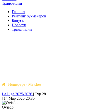
Трансляции
Главная
Рейтинг букмекеров
Бонусы
Новости
Трансляции
Homepage
›
Matches
›
La Liga 2025-2026
|
Тур 28
|
14 Мар 2026
-
20:30
Oviedo