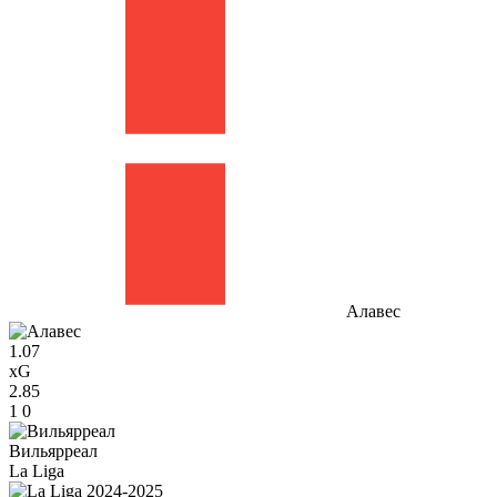
Алавес
1.07
xG
2.85
1
0
Вильярреал
La Liga