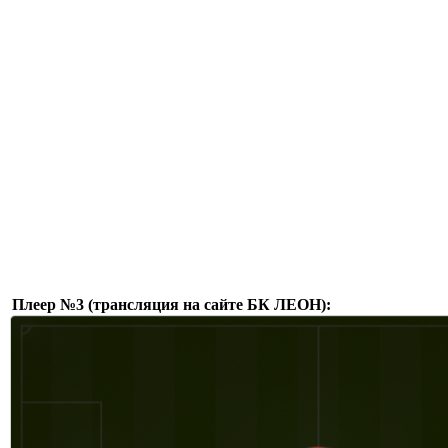
Плеер №3 (трансляция на сайте БК ЛЕОН):