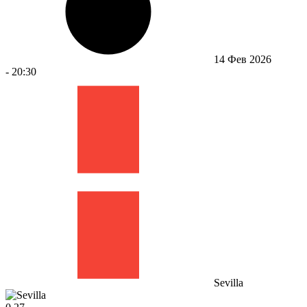
14 Фев 2026
-
20:30
Sevilla