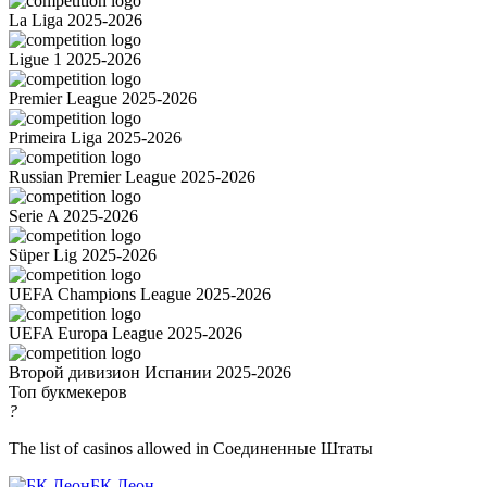
La Liga 2025-2026
Ligue 1 2025-2026
Premier League 2025-2026
Primeira Liga 2025-2026
Russian Premier League 2025-2026
Serie A 2025-2026
Süper Lig 2025-2026
UEFA Champions League 2025-2026
UEFA Europa League 2025-2026
Второй дивизион Испании 2025-2026
Топ букмекеров
?
The list of casinos allowed in Соединенные Штаты
БК Леон