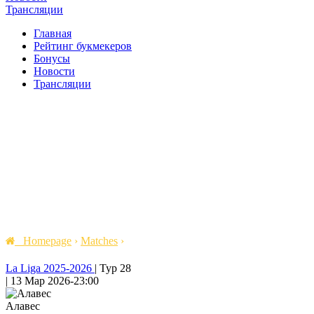
Трансляции
Главная
Рейтинг букмекеров
Бонусы
Новости
Трансляции
Homepage
›
Matches
›
La Liga 2025-2026
|
Тур 28
|
13 Мар 2026
-
23:00
Алавес