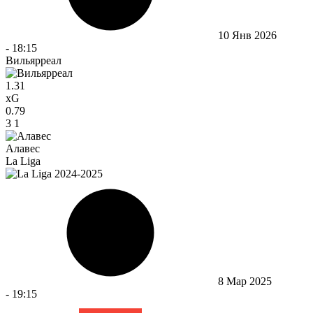
10 Янв 2026
-
18:15
Вильярреал
1.31
xG
0.79
3
1
Алавес
La Liga
8 Мар 2025
-
19:15