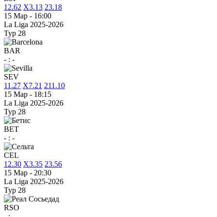
1
2.62
X
3.13
2
3.18
15 Мар
-
16:00
La Liga 2025-2026
Тур 28
BAR
-
:
-
SEV
1
1.27
X
7.21
2
11.10
15 Мар
-
18:15
La Liga 2025-2026
Тур 28
BET
-
:
-
CEL
1
2.30
X
3.35
2
3.56
15 Мар
-
20:30
La Liga 2025-2026
Тур 28
RSO
-
:
-