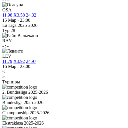
OSA
1
1.98
X
3.58
2
4.32
15 Мар
-
23:00
La Liga 2025-2026
Тур 28
RAY
-
:
-
LEV
1
1.79
X
3.92
2
4.97
16 Мар
-
23:00
<
>
Турниры
2. Bundesliga 2025-2026
Bundesliga 2025-2026
Championship 2025-2026
Ekstraklasa 2025-2026