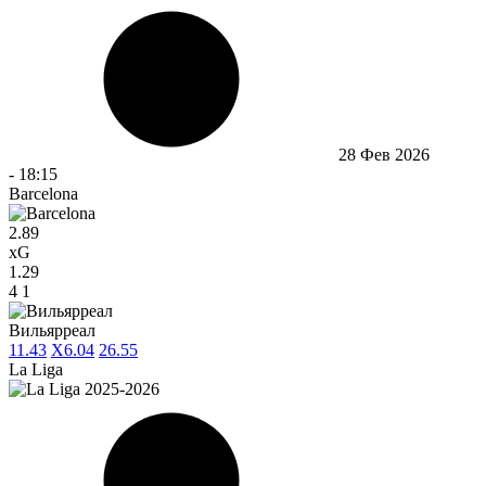
28 Фев 2026
-
18:15
Barcelona
2.89
xG
1.29
4
1
Вильярреал
1
1.43
X
6.04
2
6.55
La Liga