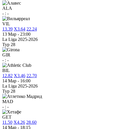
ALA
-
:
-
VIL
1
3.39
X
3.64
2
2.24
13 Мар
-
23:00
La Liga 2025-2026
Тур 28
GIR
-
:
-
BIL
1
2.82
X
3.46
2
2.70
14 Мар
-
16:00
La Liga 2025-2026
Тур 28
MAD
-
:
-
GET
1
1.50
X
4.26
2
8.60
14 Мар
-
18:15