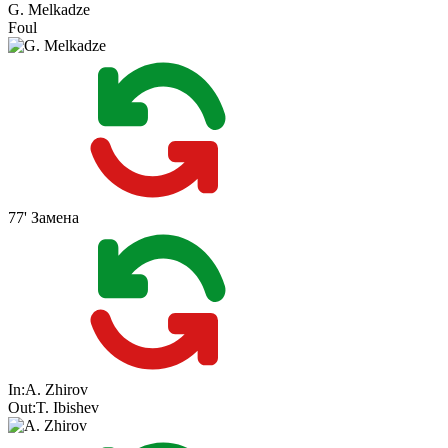
G. Melkadze
Foul
77'
Замена
In:
A. Zhirov
Out:
T. Ibishev