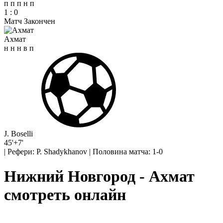
п
п
п
н
п
1
:
0
Матч Закончен
Ахмат
н
н
н
в
п
J. Boselli
45'+7'
|
Рефери: P. Shadykhanov
|
Половина матча: 1-0
Нижний Новгород - Ахмат
смотреть онлайн