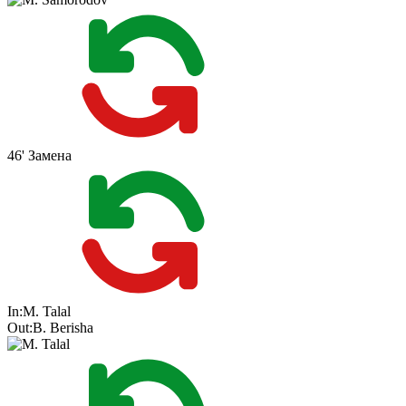
46'
Замена
In:
M. Talal
Out:
B. Berisha