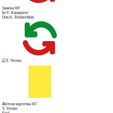
Замена
69'
In:
V. Karapuzov
Out:
A. Troshechkin
Жёлтая карточка
65'
T. Vecino
Foul