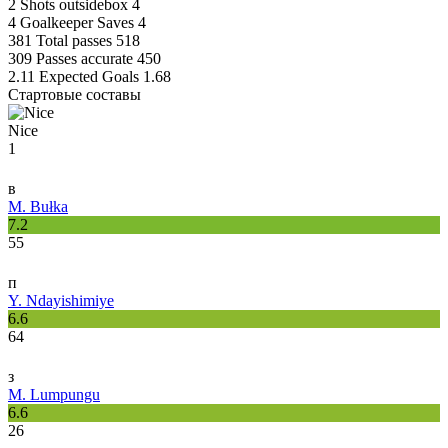
2
Shots outsidebox
4
4
Goalkeeper Saves
4
381
Total passes
518
309
Passes accurate
450
2.11
Expected Goals
1.68
Стартовые составы
Nice
1
в
M. Bułka
7.2
55
п
Y. Ndayishimiye
6.6
64
з
M. Lumpungu
6.6
26