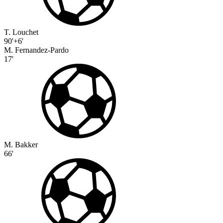
T. Louchet
90'+6'
M. Fernandez-Pardo
17'
M. Bakker
66'