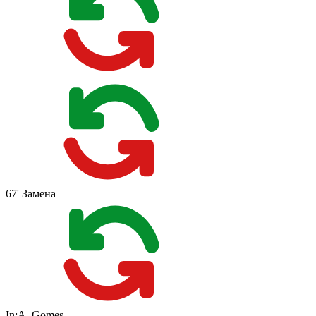
67'
Замена
In:
A. Gomes