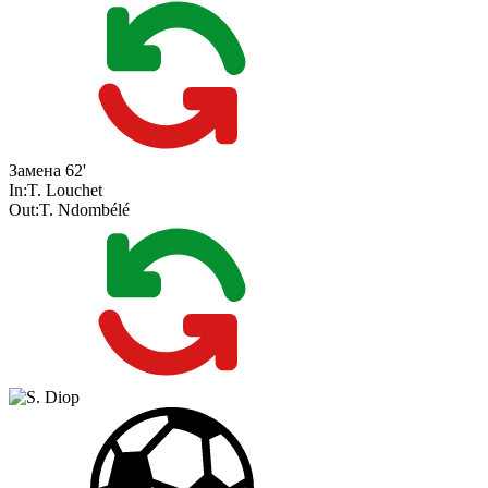
Замена
62'
In:
T. Louchet
Out:
T. Ndombélé