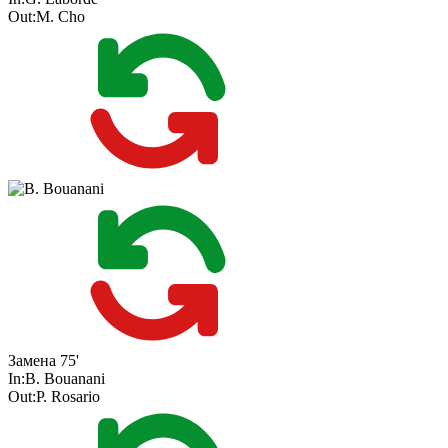
Out:
M. Cho
Замена
75'
In:
B. Bouanani
Out:
P. Rosario