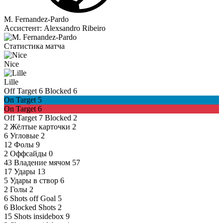
M. Fernandez-Pardo
Ассистент:
Alexsandro Ribeiro
Статистика матча
Nice
Lille
Off Target
6
Blocked
6
On Target
5
On Target
6
Off Target
7
Blocked
2
2
Жёлтые карточки
2
6
Угловые
2
12
Фолы
9
2
Оффсайды
0
43
Владение мячом
57
17
Удары
13
5
Удары в створ
6
2
Голы
2
6
Shots off Goal
5
6
Blocked Shots
2
15
Shots insidebox
9