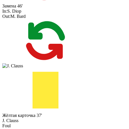
Замена
46'
In:
S. Diop
Out:
M. Bard
Жёлтая карточка
37'
J. Clauss
Foul