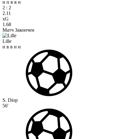
н
п
в
в
н
2
:
2
2.11
xG
1.68
Матч Закончен
Lille
н
в
в
н
н
S. Diop
56'