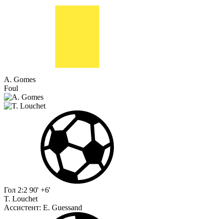
A. Gomes
Foul
Гол
2:2
90' +6'
T. Louchet
Ассистент:
E. Guessand