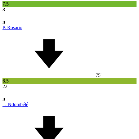
7.5
8
п
P. Rosario
75'
6.5
22
п
T. Ndombélé