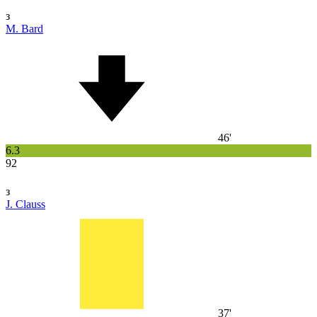
з
M. Bard
46'
6.3
92
з
J. Clauss
37'