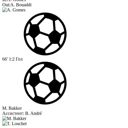
Out:
A. Bouaddi
66'
1:2
Гол
M. Bakker
Ассистент:
B. André