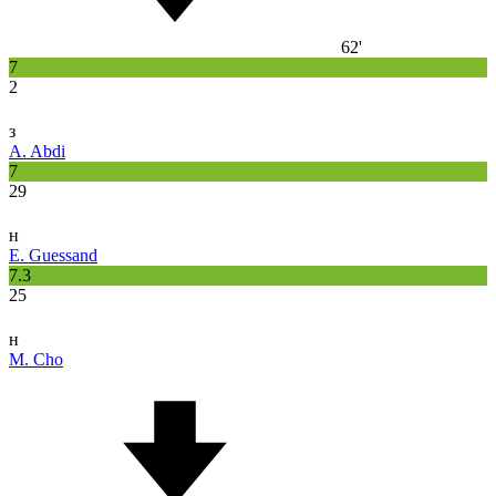
62'
7
2
з
A. Abdi
7
29
н
E. Guessand
7.3
25
н
M. Cho