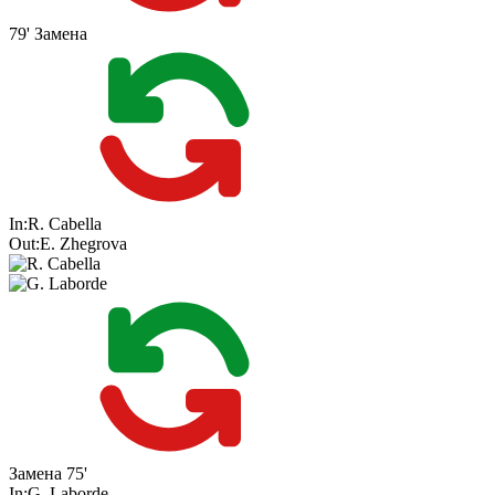
79'
Замена
In:
R. Cabella
Out:
E. Zhegrova
Замена
75'
In:
G. Laborde