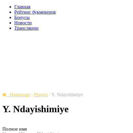
Главная
Рейтинг букмекеров
Бонусы
Новости
Трансляции
Homepage
›
Players
›
Y. Ndayishimiye
Y. Ndayishimiye
Полное имя