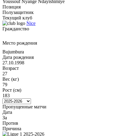
Youssouf Nyange Ndayishimiye
Позиция
Полузащитник
Текущий клуб
Nice
Гражданство
Место рождения
Bujumbura
Дата рождения
27.10.1998
Возраст
27
Вес (кг)
79
Рост (см)
183
Пропущенные матчи
Дата
За
Против
Причина