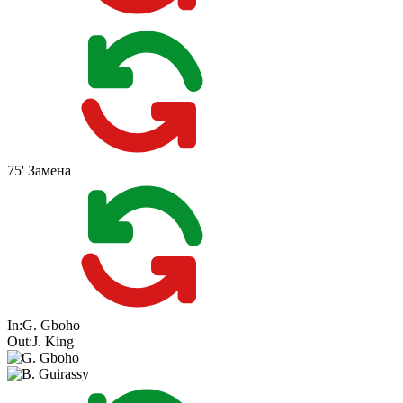
75'
Замена
In:
G. Gboho
Out:
J. King