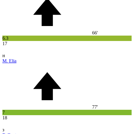
66'
6.3
17
н
M. Elia
77'
7
18
з