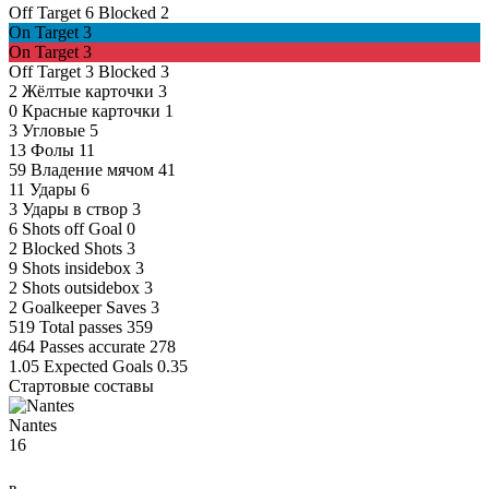
Off Target
6
Blocked
2
On Target
3
On Target
3
Off Target
3
Blocked
3
2
Жёлтые карточки
3
0
Красные карточки
1
3
Угловые
5
13
Фолы
11
59
Владение мячом
41
11
Удары
6
3
Удары в створ
3
6
Shots off Goal
0
2
Blocked Shots
3
9
Shots insidebox
3
2
Shots outsidebox
3
2
Goalkeeper Saves
3
519
Total passes
359
464
Passes accurate
278
1.05
Expected Goals
0.35
Стартовые составы
Nantes
16
в