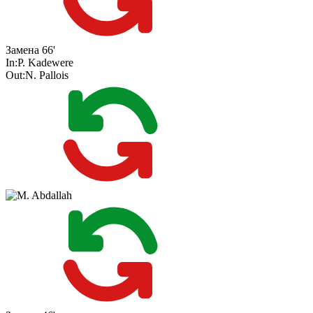
Замена
66'
In:
P. Kadewere
Out:
N. Pallois