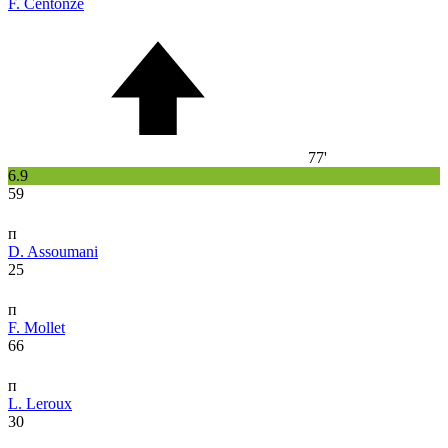
F. Centonze
77'
6.9
59
п
D. Assoumani
25
п
F. Mollet
66
п
L. Leroux
30