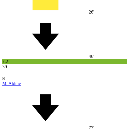
26'
46'
7.2
39
н
M. Abline
77'