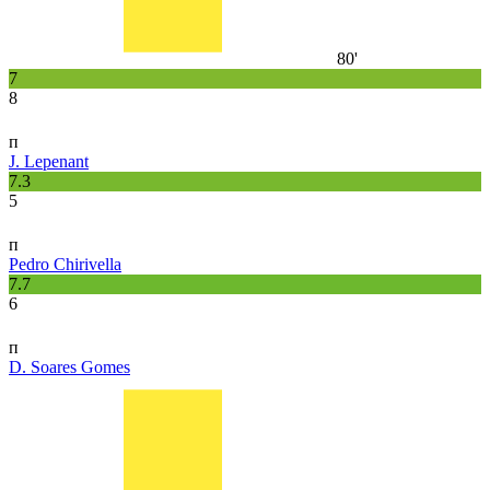
80'
7
8
п
J. Lepenant
7.3
5
п
Pedro Chirivella
7.7
6
п
D. Soares Gomes