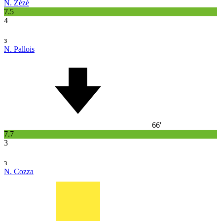
N. Zézé
7.5
4
з
N. Pallois
66'
7.7
3
з
N. Cozza