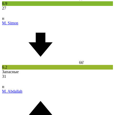
6.9
27
н
M. Simon
66'
6.2
Запасные
31
н
M. Abdallah