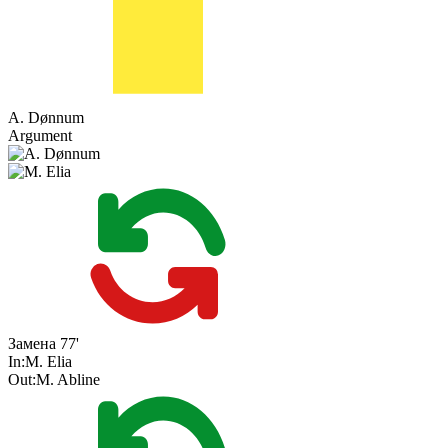
A. Dønnum
Argument
Замена
77'
In:
M. Elia
Out:
M. Abline