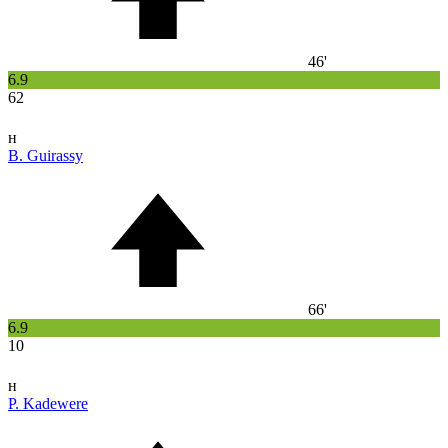
46'
6.9
62
н
B. Guirassy
66'
6.9
10
н
P. Kadewere