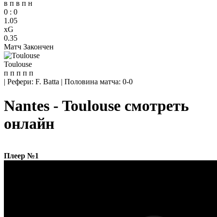
в
п
в
п
н
0
:
0
1.05
xG
0.35
Матч Закончен
Toulouse
п
п
п
п
п
|
Рефери: F. Batta
|
Половина матча: 0-0
Nantes - Toulouse смотреть
онлайн
Плеер №1