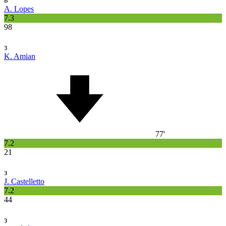
A. Lopes
7.3
98
з
K. Amian
77'
7.2
21
з
J. Castelletto
7.2
44
з