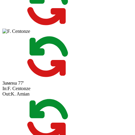
Замена
77'
In:
F. Centonze
Out:
K. Amian