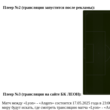
Плеер №2 (трансляция запустится после рекламы):
Плеер №3 (трансляция на сайте БК ЛЕОН):
Матч между «Lyon» - «Angers» состоится 17.05.2025 года в 23:
миру будут искать, где смотреть трансляцию матча «Lyon» - «A