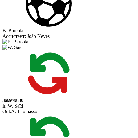
B. Barcola
Ассистент:
João Neves
Замена
80'
In:
W. Saïd
Out:
A. Thomasson