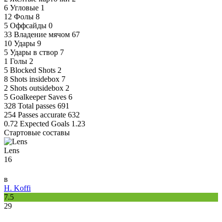
6
Угловые
1
12
Фолы
8
5
Оффсайды
0
33
Владение мячом
67
10
Удары
9
5
Удары в створ
7
1
Голы
2
5
Blocked Shots
2
8
Shots insidebox
7
2
Shots outsidebox
2
5
Goalkeeper Saves
6
328
Total passes
691
254
Passes accurate
632
0.72
Expected Goals
1.23
Стартовые составы
Lens
16
в
H. Koffi
7.5
29