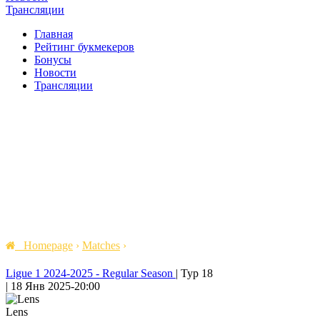
Трансляции
Главная
Рейтинг букмекеров
Бонусы
Новости
Трансляции
Homepage
›
Matches
›
Ligue 1 2024-2025 - Regular Season
|
Тур 18
|
18 Янв 2025
-
20:00
Lens