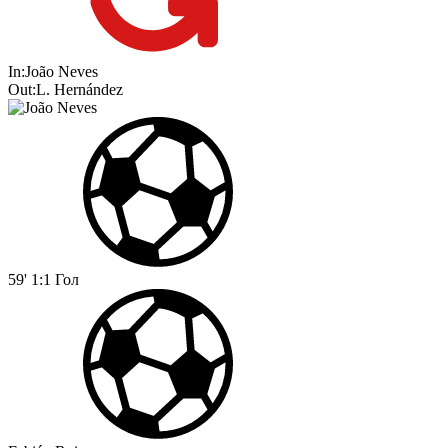
In:
João Neves
Out:
L. Hernández
59'
1:1
Гол