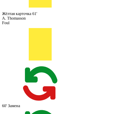
Жёлтая карточка
61'
A. Thomasson
Foul
60'
Замена