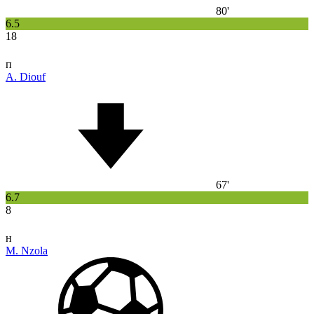
80'
6.5
18
п
A. Diouf
67'
6.7
8
н
M. Nzola