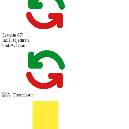
Замена
67'
In:
H. Ojediran
Out:
A. Diouf