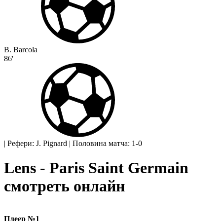
B. Barcola
86'
|
Рефери: J. Pignard
|
Половина матча: 1-0
Lens - Paris Saint Germain
смотреть онлайн
Плеер №1