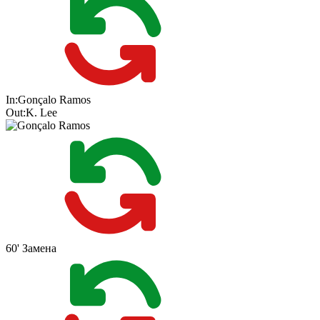
In:
Gonçalo Ramos
Out:
K. Lee
60'
Замена