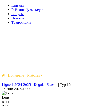
Главная
Рейтинг букмекеров
Бонусы
Новости
Трансляции
Homepage
›
Matches
›
Ligue 1 2024-2025 - Regular Season
|
Тур 16
|
5 Янв 2025
-
18:00
Lens
в
п
в
в
н
0
:
1