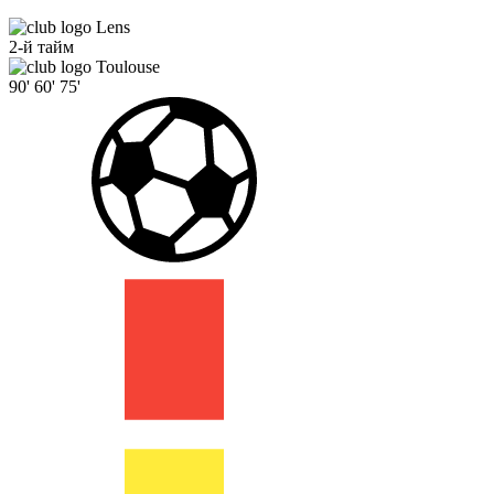
Lens
2-й тайм
Toulouse
90'
60'
75'