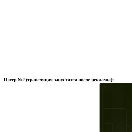
Плеер №2 (трансляция запустится после рекламы):