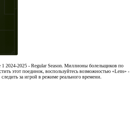
e 1 2024-2025 - Regular Season. Миллионы болельщиков по
устить этот поединок, воспользуйтесь возможностью «Lens» -
 следить за игрой в режиме реального времени.