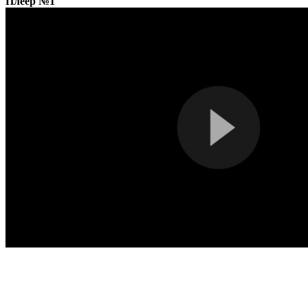
Плеер №1