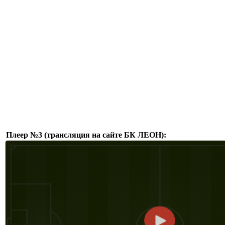
Плеер №3 (трансляция на сайте БК ЛЕОН):