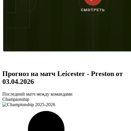
Прогноз на матч Leicester - Preston от
03.04.2026
Последний матч между командами
Championship