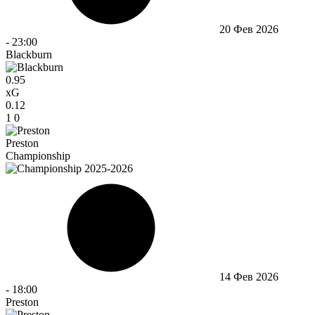
20 Фев 2026
-
23:00
Blackburn
0.95
xG
0.12
1
0
Preston
Championship
14 Фев 2026
-
18:00
Preston