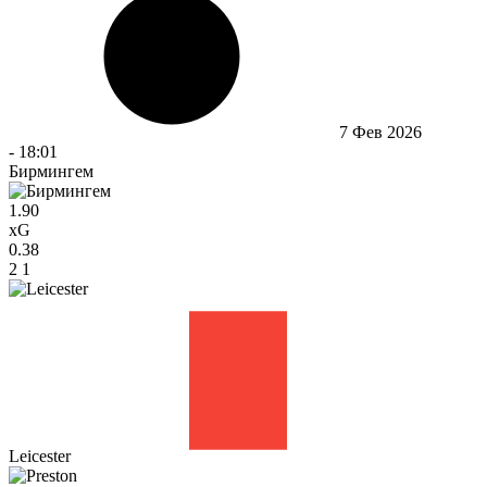
7 Фев 2026
-
18:01
Бирмингем
1.90
xG
0.38
2
1
Leicester