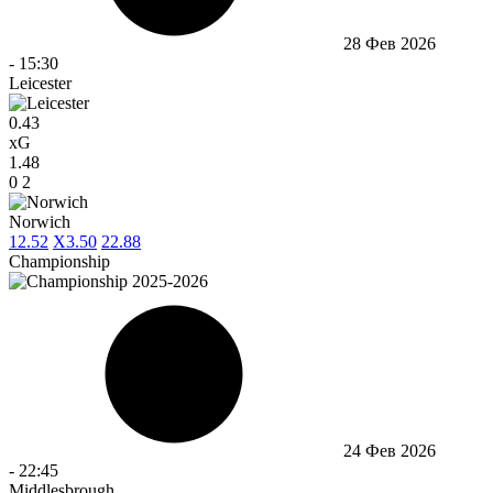
28 Фев 2026
-
15:30
Leicester
0.43
xG
1.48
0
2
Norwich
1
2.52
X
3.50
2
2.88
Championship
24 Фев 2026
-
22:45
Middlesbrough