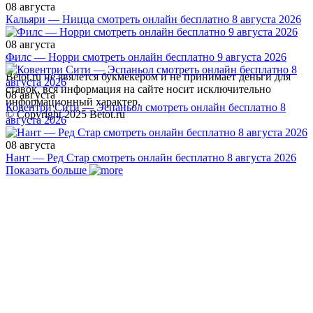
08 августа
Кальяри — Ницца смотреть онлайн бесплатно 8 августа 2026
08 августа
Филс — Норри смотреть онлайн бесплатно 9 августа 2026
Betot.ru не явялется букмекером и не принимает деньги для
ставок, вся информация на сайте носит исключительно
08 августа
информационный характер.
Ковентри Сити — Эспаньол смотреть онлайн бесплатно 8
© Copyright 2025 Betot.ru
августа 2026
08 августа
Нант — Ред Стар смотреть онлайн бесплатно 8 августа 2026
Показать больше