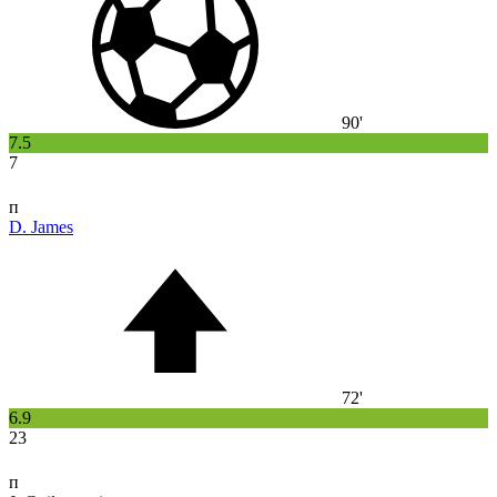
90'
7.5
7
п
D. James
72'
6.9
23
п