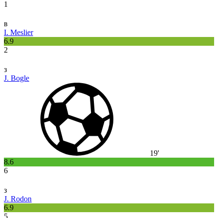
1
в
I. Meslier
6.9
2
з
J. Bogle
19'
8.6
6
з
J. Rodon
6.9
5