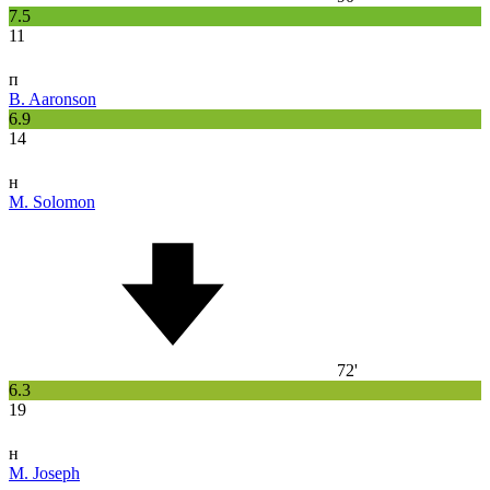
7.5
11
п
B. Aaronson
6.9
14
н
M. Solomon
72'
6.3
19
н
M. Joseph