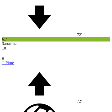
72'
6.7
Запасные
10
н
J. Piroe
72'