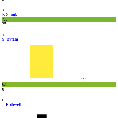
з
P. Struijk
7.3
25
з
S. Byram
12'
6.9
8
п
J. Rothwell