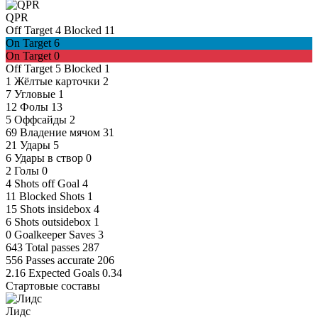
QPR
Off Target
4
Blocked
11
On Target
6
On Target
0
Off Target
5
Blocked
1
1
Жёлтые карточки
2
7
Угловые
1
12
Фолы
13
5
Оффсайды
2
69
Владение мячом
31
21
Удары
5
6
Удары в створ
0
2
Голы
0
4
Shots off Goal
4
11
Blocked Shots
1
15
Shots insidebox
4
6
Shots outsidebox
1
0
Goalkeeper Saves
3
643
Total passes
287
556
Passes accurate
206
2.16
Expected Goals
0.34
Стартовые составы
Лидс