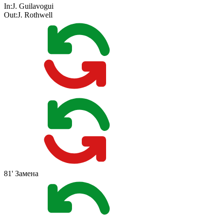
In:
J. Guilavogui
Out:
J. Rothwell
81'
Замена