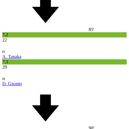
85'
7.2
22
п
A. Tanaka
7.3
29
н
D. Gnonto
90'