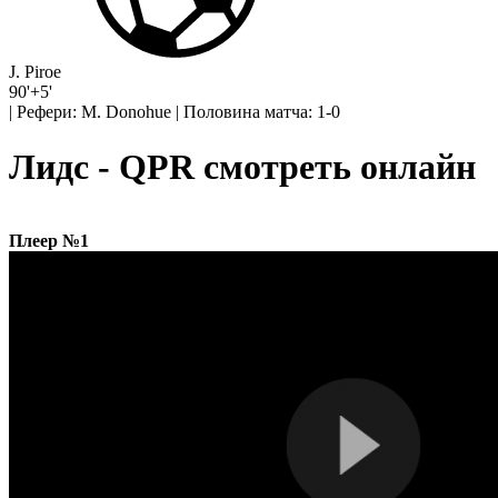
J. Piroe
90'+5'
|
Рефери: M. Donohue
|
Половина матча: 1-0
Лидс - QPR смотреть онлайн
Плеер №1