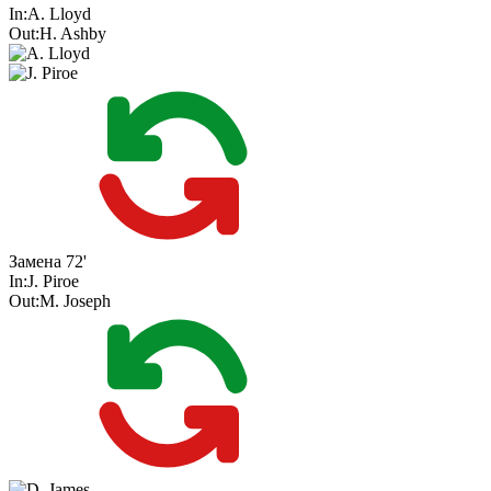
In:
A. Lloyd
Out:
H. Ashby
Замена
72'
In:
J. Piroe
Out:
M. Joseph