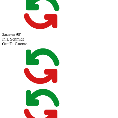
Замена
90'
In:
I. Schmidt
Out:
D. Gnonto