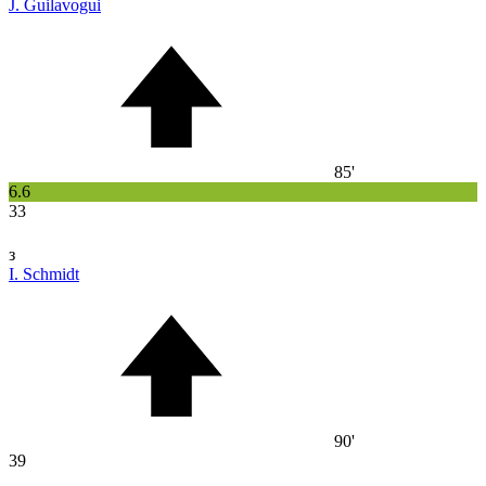
J. Guilavogui
85'
6.6
33
з
I. Schmidt
90'
39