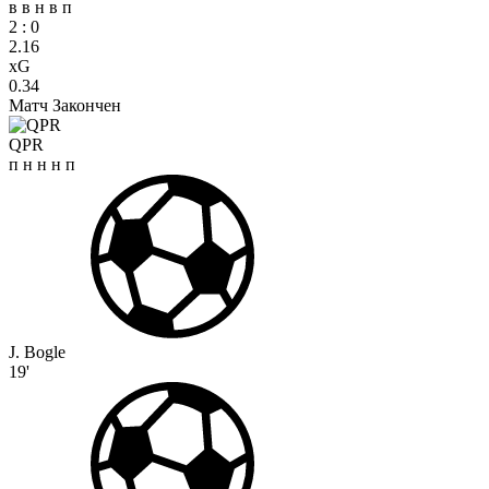
в
в
н
в
п
2
:
0
2.16
xG
0.34
Матч Закончен
QPR
п
н
н
н
п
J. Bogle
19'