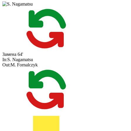
Замена
64'
In:
S. Nagamatsu
Out:
M. Fornalczyk