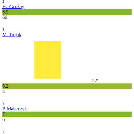
з
H. Zwoźny
6.9
66
з
M. Trojak
22'
6.2
4
з
P. Malarczyk
7
6
з