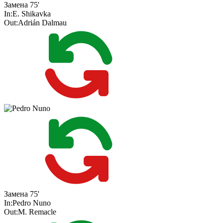
Замена
75'
In:
E. Shikavka
Out:
Adrián Dalmau
Замена
75'
In:
Pedro Nuno
Out:
M. Remacle