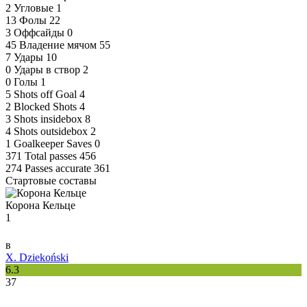
2
Угловые
1
13
Фолы
22
3
Оффсайды
0
45
Владение мячом
55
7
Удары
10
0
Удары в створ
2
0
Голы
1
5
Shots off Goal
4
2
Blocked Shots
4
3
Shots insidebox
8
4
Shots outsidebox
2
1
Goalkeeper Saves
0
371
Total passes
456
274
Passes accurate
361
Стартовые составы
Корона Кельце
1
в
X. Dziekoński
6.3
37