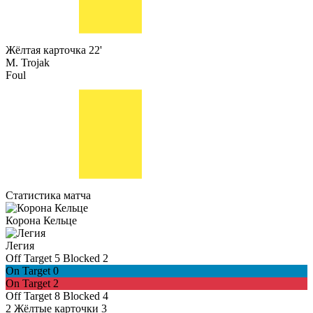
Жёлтая карточка
22'
M. Trojak
Foul
Статистика матча
Корона Кельце
Легия
Off Target
5
Blocked
2
On Target
0
On Target
2
Off Target
8
Blocked
4
2
Жёлтые карточки
3