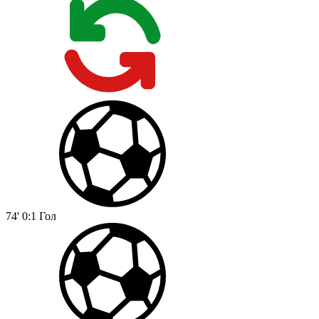
74'
0:1
Гол