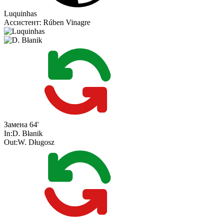
Luquinhas
Ассистент:
Rúben Vinagre
Замена
64'
In:
D. Błanik
Out:
W. Długosz