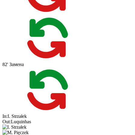
82'
Замена
In:
I. Strzałek
Out:
Luquinhas