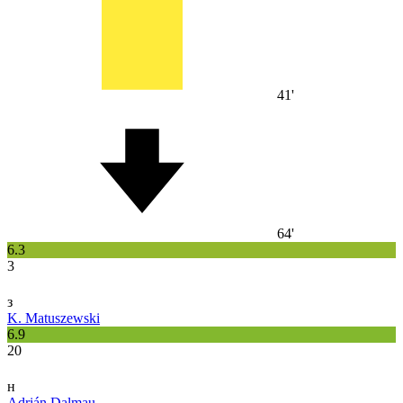
41'
64'
6.3
3
з
K. Matuszewski
6.9
20
н
Adrián Dalmau