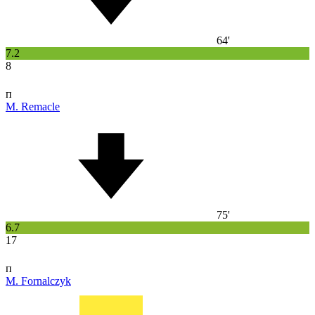
64'
7.2
8
п
M. Remacle
75'
6.7
17
п
M. Fornalczyk