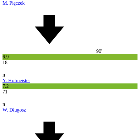
M. Pięczek
90'
6.9
18
п
Y. Hofmeister
7.2
71
п
W. Długosz