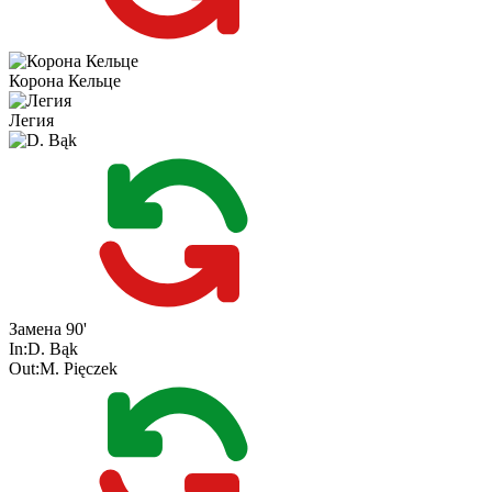
Корона Кельце
Легия
Замена
90'
In:
D. Bąk
Out:
M. Pięczek