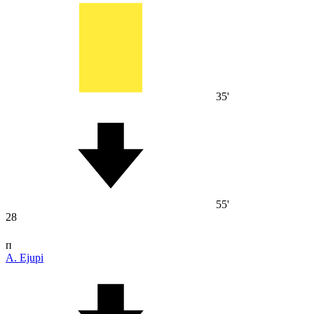
35'
55'
28
п
A. Ejupi