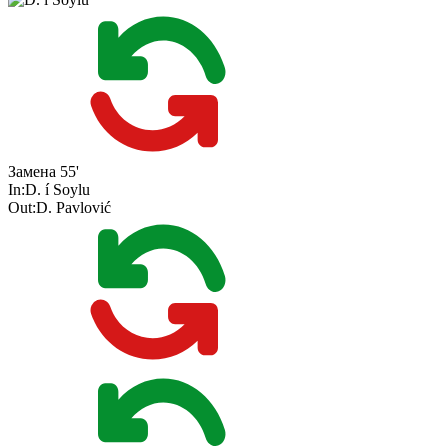
Замена
55'
In:
D. í Soylu
Out:
D. Pavlović