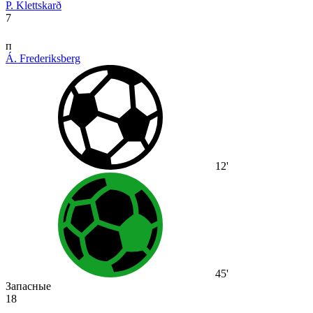
P. Klettskarð
7
п
Á. Frederiksberg
12'
45'
Запасные
18