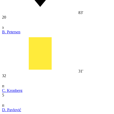
83'
20
з
B. Petersen
31'
32
п
C. Kronberg
5
п
D. Pavlović