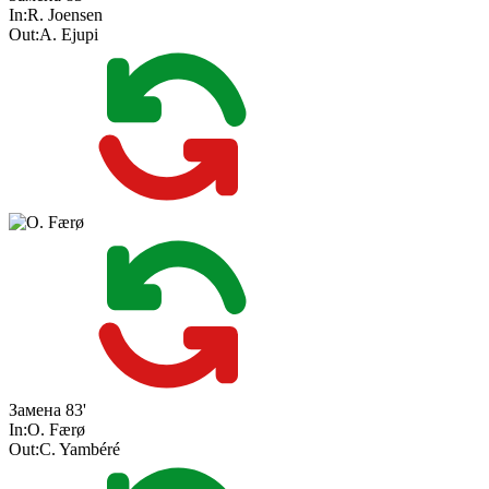
In:
R. Joensen
Out:
A. Ejupi
Замена
83'
In:
O. Færø
Out:
C. Yambéré