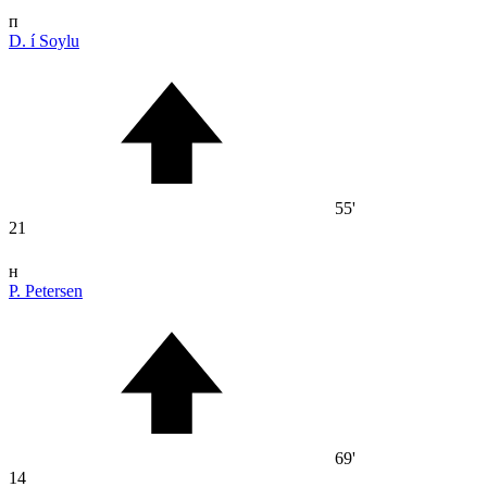
п
D. í Soylu
55'
21
н
P. Petersen
69'
14