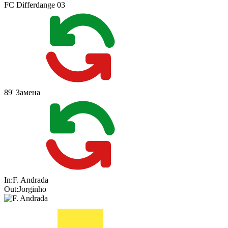
FC Differdange 03
89'
Замена
In:
F. Andrada
Out:
Jorginho