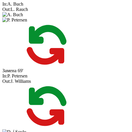
In:
A. Buch
Out:
L. Rauch
Замена
69'
In:
P. Petersen
Out:
J. Williams