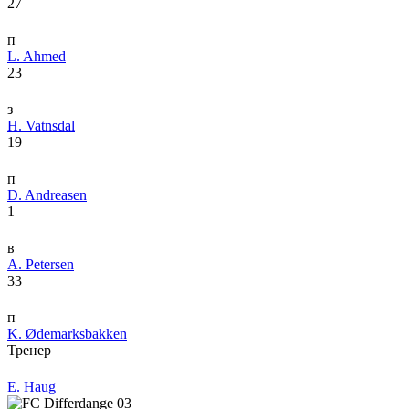
27
п
L. Ahmed
23
з
H. Vatnsdal
19
п
D. Andreasen
1
в
A. Petersen
33
п
K. Ødemarksbakken
Тренер
E. Haug