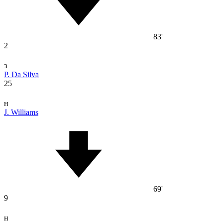
83'
2
з
P. Da Silva
25
н
J. Williams
69'
9
н