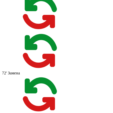
72'
Замена