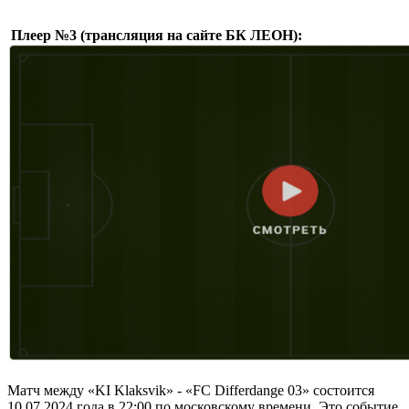
Плеер №3 (трансляция на сайте БК ЛЕОН):
Матч между «KI Klaksvik» - «FC Differdange 03» состоится
10.07.2024 года в 22:00 по московскому времени. Это событие