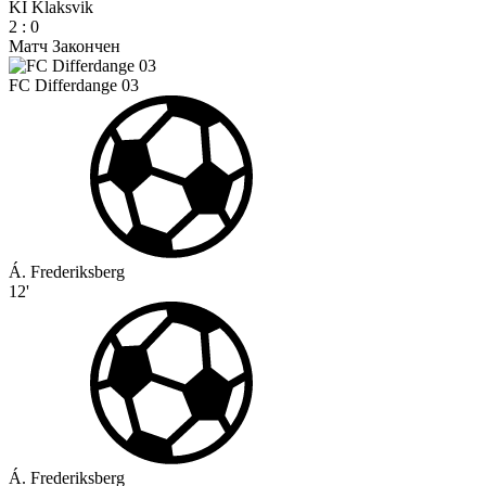
KI Klaksvik
2
:
0
Матч Закончен
FC Differdange 03
Á. Frederiksberg
12'
Á. Frederiksberg