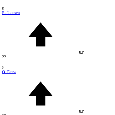
п
R. Joensen
83'
22
з
O. Færø
83'