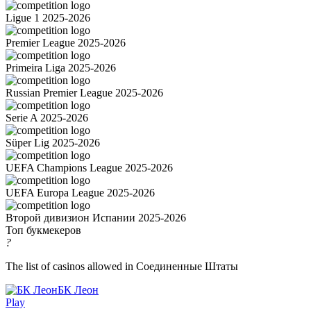
Ligue 1 2025-2026
Premier League 2025-2026
Primeira Liga 2025-2026
Russian Premier League 2025-2026
Serie A 2025-2026
Süper Lig 2025-2026
UEFA Champions League 2025-2026
UEFA Europa League 2025-2026
Второй дивизион Испании 2025-2026
Топ букмекеров
?
The list of casinos allowed in Соединенные Штаты
БК Леон
Play