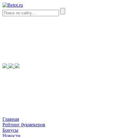
Главная
Рейтинг букмекеров
Бонусы
Новости