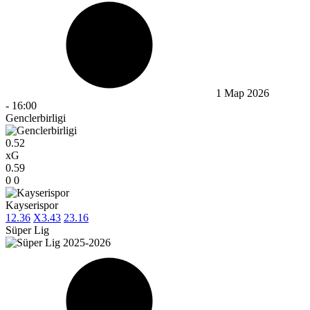
1 Мар 2026
-
16:00
Genclerbirligi
0.52
xG
0.59
0
0
Kayserispor
1
2.36
X
3.43
2
3.16
Süper Lig