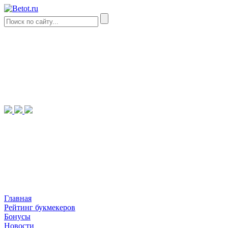
Главная
Рейтинг букмекеров
Бонусы
Новости