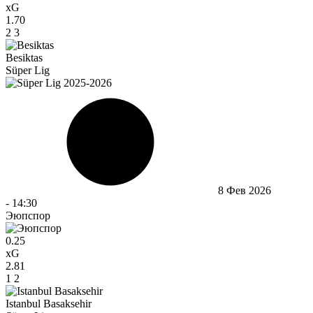
xG
1.70
2
3
Besiktas
Süper Lig
8 Фев 2026
-
14:30
Эюпспор
0.25
xG
2.81
1
2
Istanbul Basaksehir