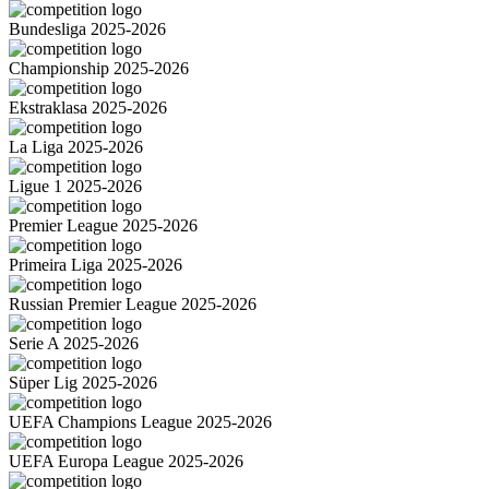
Bundesliga 2025-2026
Championship 2025-2026
Ekstraklasa 2025-2026
La Liga 2025-2026
Ligue 1 2025-2026
Premier League 2025-2026
Primeira Liga 2025-2026
Russian Premier League 2025-2026
Serie A 2025-2026
Süper Lig 2025-2026
UEFA Champions League 2025-2026
UEFA Europa League 2025-2026