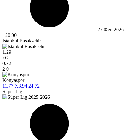
27 Фев 2026
-
20:00
Istanbul Basaksehir
1.29
xG
0.72
2
0
Konyaspor
1
1.77
X
3.94
2
4.72
Süper Lig