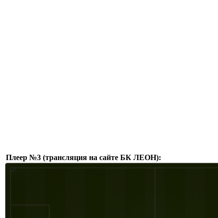
Плеер №3 (трансляция на сайте БК ЛЕОН):