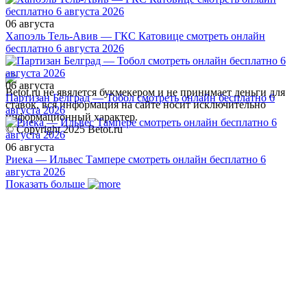
06 августа
Хапоэль Тель-Авив — ГКС Катовице смотреть онлайн
бесплатно 6 августа 2026
06 августа
Betot.ru не явялется букмекером и не принимает деньги для
Партизан Белград — Тобол смотреть онлайн бесплатно 6
ставок, вся информация на сайте носит исключительно
августа 2026
информационный характер.
© Copyright 2025 Betot.ru
06 августа
Риека — Ильвес Тампере смотреть онлайн бесплатно 6
августа 2026
Показать больше