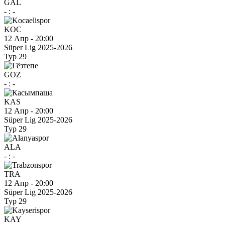
GAL
-
:
-
KOC
12 Апр
-
20:00
Süper Lig 2025-2026
Тур 29
GOZ
-
:
-
KAS
12 Апр
-
20:00
Süper Lig 2025-2026
Тур 29
ALA
-
:
-
TRA
12 Апр
-
20:00
Süper Lig 2025-2026
Тур 29
KAY