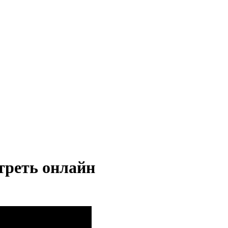
отреть онлайн