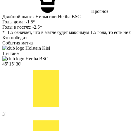
Прогноз
Двойной шанс : Ничья или Hertha BSC
Голы дома:
-1.5*
Голы в гостях:
-2.5*
* -1.5 означает, что в матче будет максимум 1.5 гола, то есть не
Кто победит
События матча
Holstein Kiel
1-й тайм
Hertha BSC
45'
15'
30'
3'