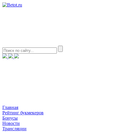
Главная
Рейтинг букмекеров
Бонусы
Новости
Трансляции