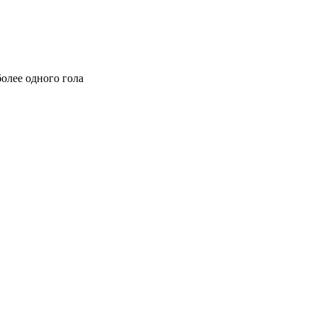
 более одного гола