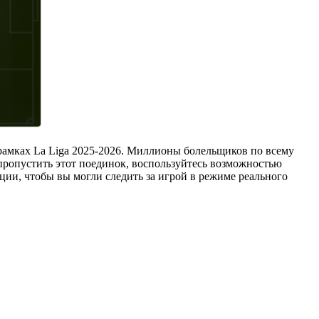
 рамках La Liga 2025-2026. Миллионы болельщиков по всему
 пропустить этот поединок, воспользуйтесь возможностью
ции, чтобы вы могли следить за игрой в режиме реального