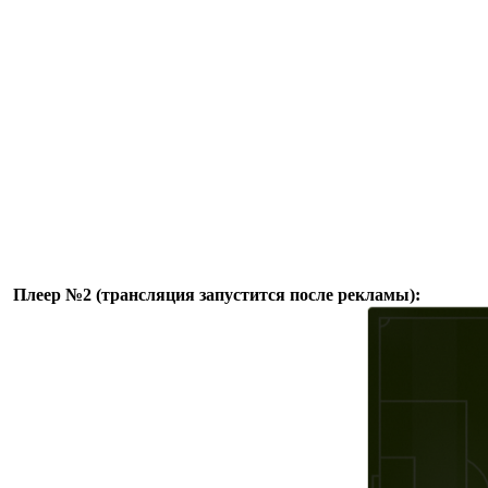
Плеер №2 (трансляция запустится после рекламы):