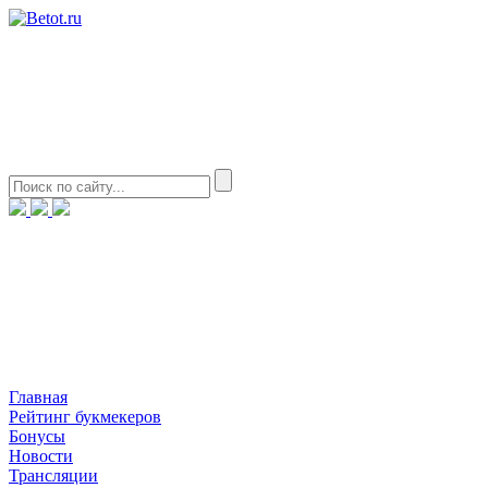
Главная
Рейтинг букмекеров
Бонусы
Новости
Трансляции