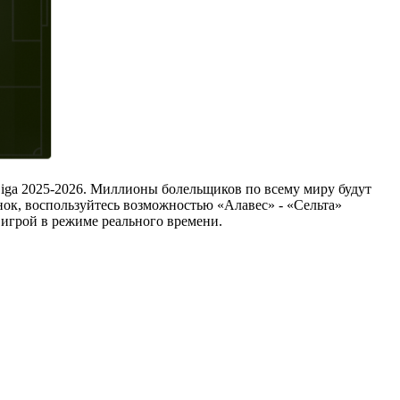
 Liga 2025-2026. Миллионы болельщиков по всему миру будут
инок, воспользуйтесь возможностью «Алавес» - «Сельта»
 игрой в режиме реального времени.