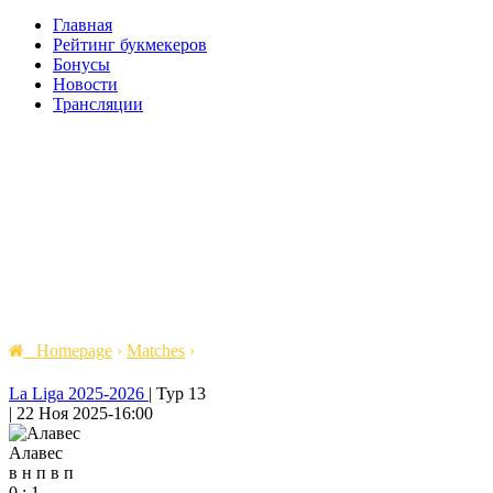
Главная
Рейтинг букмекеров
Бонусы
Новости
Трансляции
Homepage
›
Matches
›
La Liga 2025-2026
|
Тур 13
|
22 Ноя 2025
-
16:00
Алавес
в
н
п
в
п
0
:
1