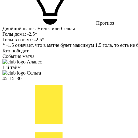
Прогноз
Двойной шанс : Ничья или Сельта
Голы дома:
-2.5*
Голы в гостях:
-2.5*
* -1.5 означает, что в матче будет максимум 1.5 гола, то есть не
Кто победит
События матча
Алавес
1-й тайм
Сельта
45'
15'
30'