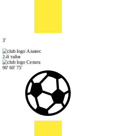
3'
Алавес
2-й тайм
Сельта
90'
60'
75'