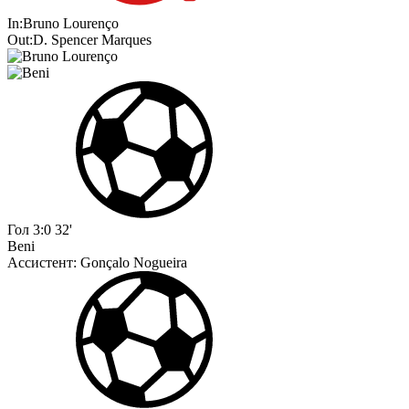
In:
Bruno Lourenço
Out:
D. Spencer Marques
Гол
3:0
32'
Beni
Ассистент:
Gonçalo Nogueira