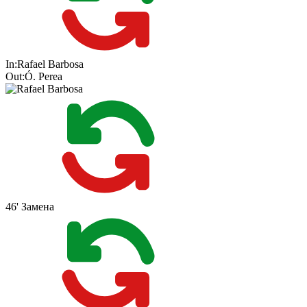
In:
Rafael Barbosa
Out:
Ó. Perea
46'
Замена