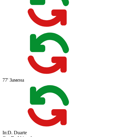
77'
Замена
In:
D. Duarte