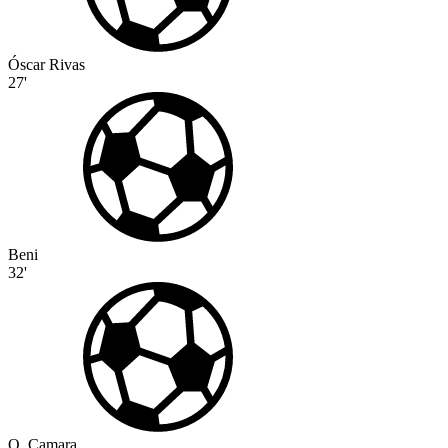
Óscar Rivas
27'
Beni
32'
O. Camara