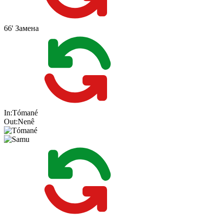
66'
Замена
In:
Tómané
Out:
Nenê