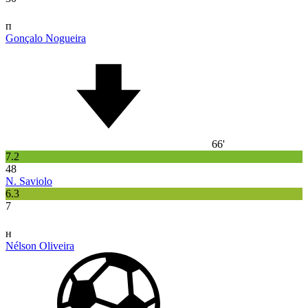
п
Gonçalo Nogueira
66'
7.2
48
N. Saviolo
6.3
7
н
Nélson Oliveira