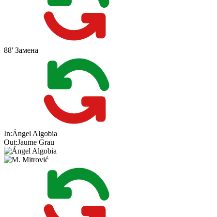
88'
Замена
In:
Ángel Algobia
Out:
Jaume Grau