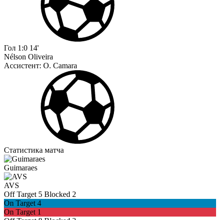
Гол
1:0
14'
Nélson Oliveira
Ассистент:
O. Camara
Статистика матча
Guimaraes
AVS
Off Target
5
Blocked
2
On Target
4
On Target
1