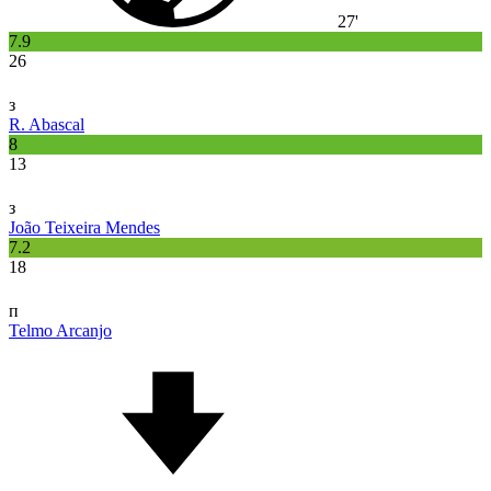
27'
7.9
26
з
R. Abascal
8
13
з
João Teixeira Mendes
7.2
18
п
Telmo Arcanjo