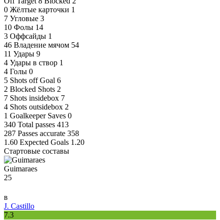
Off Target
8
Blocked
2
0
Жёлтые карточки
1
7
Угловые
3
10
Фолы
14
3
Оффсайды
1
46
Владение мячом
54
11
Удары
9
4
Удары в створ
1
4
Голы
0
5
Shots off Goal
6
2
Blocked Shots
2
7
Shots insidebox
7
4
Shots outsidebox
2
1
Goalkeeper Saves
0
340
Total passes
413
287
Passes accurate
358
1.60
Expected Goals
1.20
Стартовые составы
Guimaraes
25
в
J. Castillo
7.3