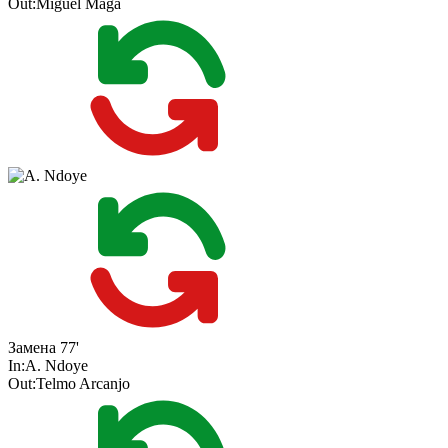
Out:
Miguel Maga
Замена
77'
In:
A. Ndoye
Out:
Telmo Arcanjo