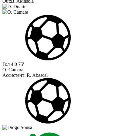
Out:
B. Akinsola
Гол
4:0
75'
O. Camara
Ассистент:
R. Abascal