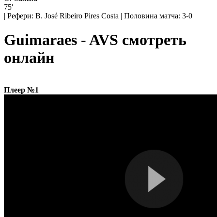
75'
|
Рефери: B. José Ribeiro Pires Costa
|
Половина матча: 3-0
Guimaraes - AVS смотреть
онлайн
Плеер №1