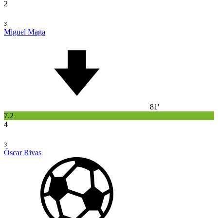
2
з
Miguel Maga
81'
7.2
4
з
Óscar Rivas