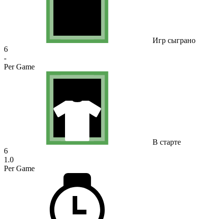
Игр сыграно
6
-
Per Game
В старте
6
1.0
Per Game