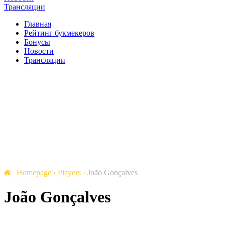
Трансляции
Главная
Рейтинг букмекеров
Бонусы
Новости
Трансляции
Homepage
›
Players
›
João Gonçalves
João Gonçalves