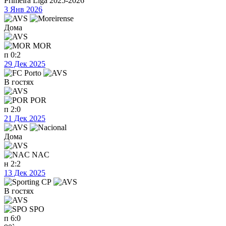
Primeira Liga 2025-2026
3 Янв 2026
Дома
MOR
п
0:2
29 Дек 2025
В гостях
POR
п
2:0
21 Дек 2025
Дома
NAC
н
2:2
13 Дек 2025
В гостях
SPO
п
6:0