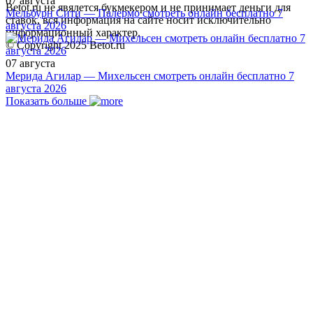
07 августа
Betot.ru не явялется букмекером и не принимает деньги для
Мельбурн Сити — Палермо смотреть онлайн бесплатно 7
ставок, вся информация на сайте носит исключительно
августа 2026
информационный характер.
© Copyright 2025 Betot.ru
07 августа
Мерида Агилар — Михельсен смотреть онлайн бесплатно 7
августа 2026
Показать больше