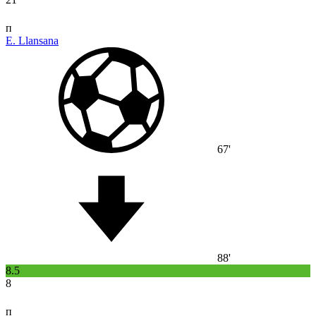
п
E. Llansana
67'
88'
8.5
8
п