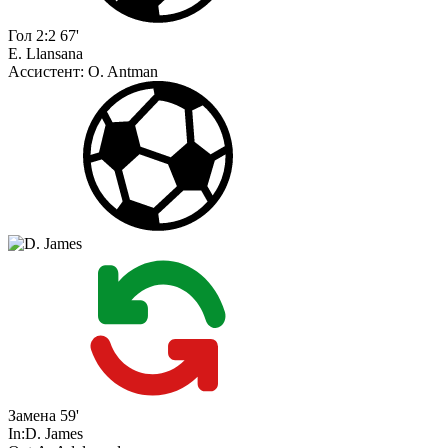
Гол
2:2
67'
E. Llansana
Ассистент:
O. Antman
Замена
59'
In:
D. James