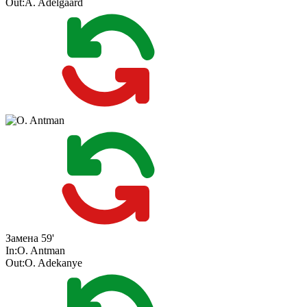
Out:
A. Adelgaard
Замена
59'
In:
O. Antman
Out:
O. Adekanye