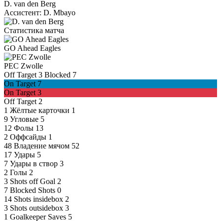
D. van den Berg
Ассистент:
D. Mbayo
Статистика матча
GO Ahead Eagles
PEC Zwolle
Off Target
3
Blocked
7
On Target
7
On Target
3
Off Target
2
1
Жёлтые карточки
1
9
Угловые
5
12
Фолы
13
2
Оффсайды
1
48
Владение мячом
52
17
Удары
5
7
Удары в створ
3
2
Голы
2
3
Shots off Goal
2
7
Blocked Shots
0
14
Shots insidebox
2
3
Shots outsidebox
3
1
Goalkeeper Saves
5