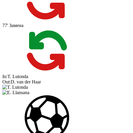
77'
Замена
In:
T. Lutonda
Out:
D. van der Haar