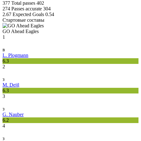
377
Total passes
402
274
Passes accurate
304
2.67
Expected Goals
0.54
Стартовые составы
GO Ahead Eagles
1
в
L. Plogmann
6.3
2
з
M. Deijl
6.3
3
з
G. Nauber
6.2
4
з