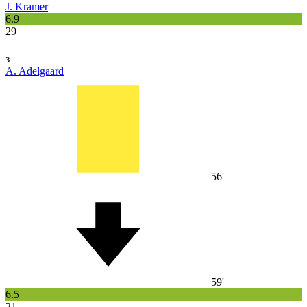
J. Kramer
6.9
29
з
A. Adelgaard
56'
59'
6.5
21