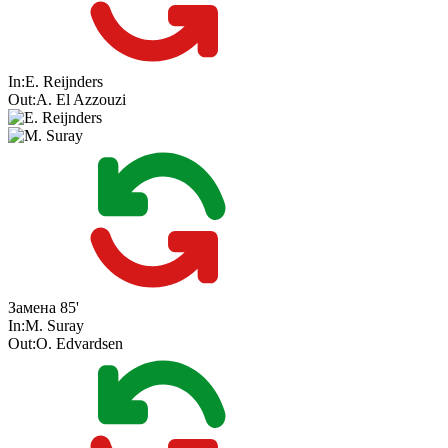
In:
E. Reijnders
Out:
A. El Azzouzi
Замена
85'
In:
M. Suray
Out:
O. Edvardsen