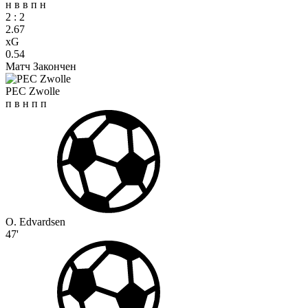
н
в
в
п
н
2
:
2
2.67
xG
0.54
Матч Закончен
PEC Zwolle
п
в
н
п
п
O. Edvardsen
47'