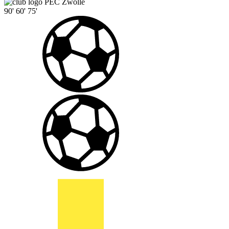
PEC Zwolle
90'
60'
75'