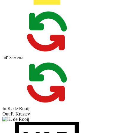
54'
Замена
In:
K. de Rooij
Out:
F. Krastev