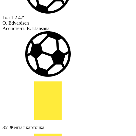
Гол
1:2
47'
O. Edvardsen
Ассистент:
E. Llansana
35'
Жёлтая карточка