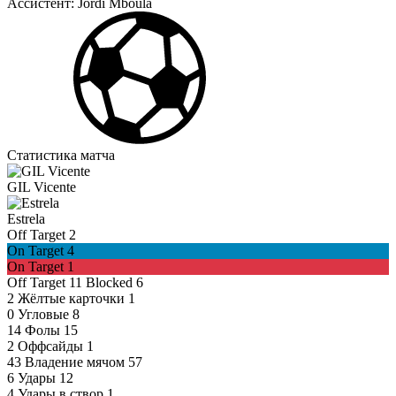
Ассистент:
Jordi Mboula
Статистика матча
GIL Vicente
Estrela
Off Target
2
On Target
4
On Target
1
Off Target
11
Blocked
6
2
Жёлтые карточки
1
0
Угловые
8
14
Фолы
15
2
Оффсайды
1
43
Владение мячом
57
6
Удары
12
4
Удары в створ
1