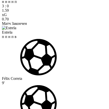
н
н
н
н
п
3
:
0
1.59
xG
0.70
Матч Закончен
Estrela
п
п
н
п
в
Félix Correia
9'