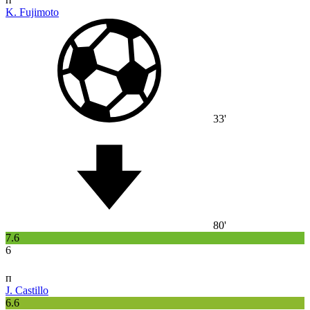
K. Fujimoto
33'
80'
7.6
6
п
J. Castillo
6.6