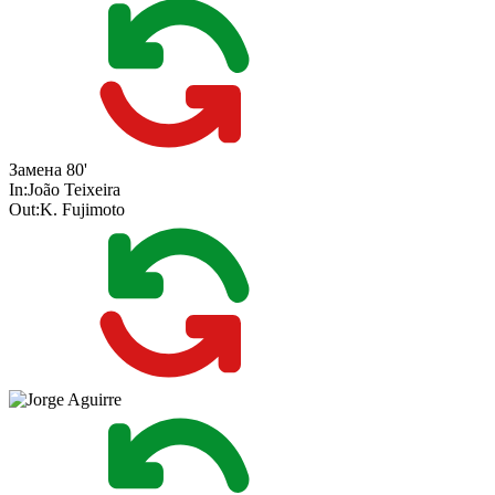
Замена
80'
In:
João Teixeira
Out:
K. Fujimoto