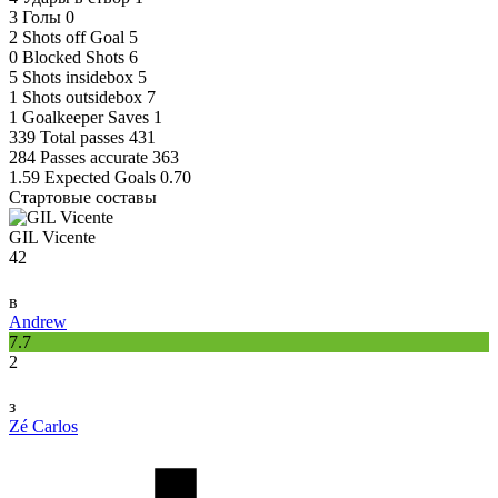
3
Голы
0
2
Shots off Goal
5
0
Blocked Shots
6
5
Shots insidebox
5
1
Shots outsidebox
7
1
Goalkeeper Saves
1
339
Total passes
431
284
Passes accurate
363
1.59
Expected Goals
0.70
Стартовые составы
GIL Vicente
42
в
Andrew
7.7
2
з
Zé Carlos