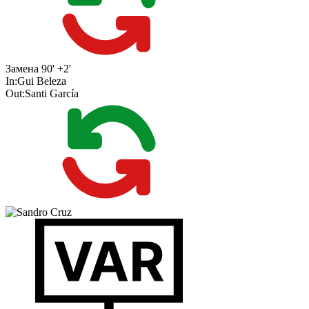
Замена
90' +2'
In:
Gui Beleza
Out:
Santi García