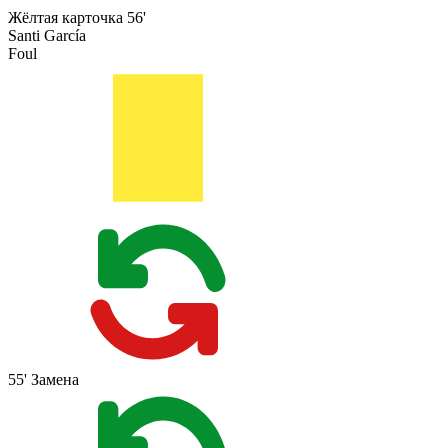
Жёлтая карточка
56'
Santi García
Foul
55'
Замена