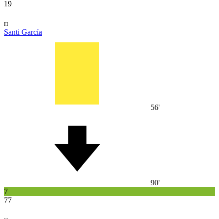
19
п
Santi García
56'
90'
7
77