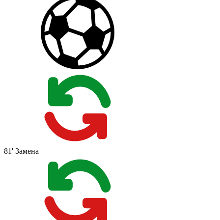
81'
Замена