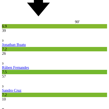
90'
6.9
39
з
Jonathan Buatu
7.2
26
з
Rúben Fernandes
7.5
57
з
Sandro Cruz
7.2
10
п