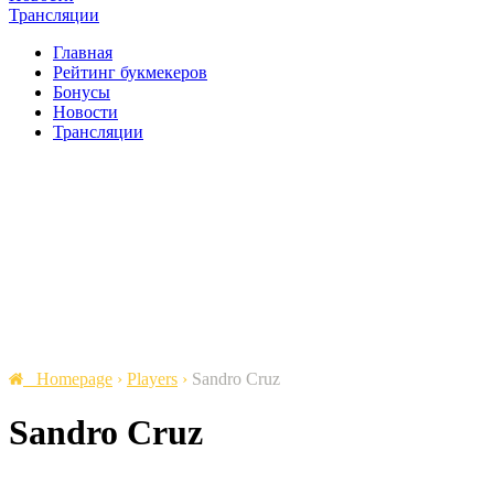
Трансляции
Главная
Рейтинг букмекеров
Бонусы
Новости
Трансляции
Homepage
›
Players
›
Sandro Cruz
Sandro Cruz