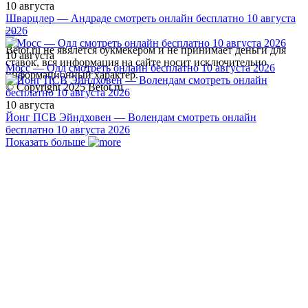
10 августа
Шварцлер — Андраде смотреть онлайн бесплатно 10 августа
2026
Betot.ru не явялется букмекером и не принимает деньги для
10 августа
ставок, вся информация на сайте носит исключительно
Мосс — Одд смотреть онлайн бесплатно 10 августа 2026
информационный характер.
© Copyright 2025 Betot.ru
10 августа
Йонг ПСВ Эйндховен — Волендам смотреть онлайн
бесплатно 10 августа 2026
Показать больше