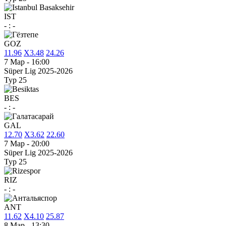
IST
-
:
-
GOZ
1
1.96
X
3.48
2
4.26
7 Мар
-
16:00
Süper Lig 2025-2026
Тур 25
BES
-
:
-
GAL
1
2.70
X
3.62
2
2.60
7 Мар
-
20:00
Süper Lig 2025-2026
Тур 25
RIZ
-
:
-
ANT
1
1.62
X
4.10
2
5.87
8 Мар
-
13:30