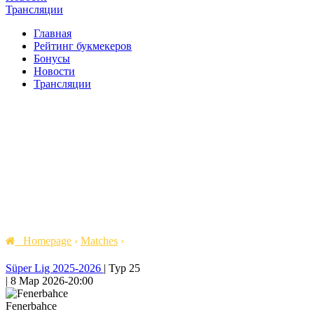
Трансляции
Главная
Рейтинг букмекеров
Бонусы
Новости
Трансляции
Homepage
›
Matches
›
Süper Lig 2025-2026
|
Тур 25
|
8 Мар 2026
-
20:00
Fenerbahce