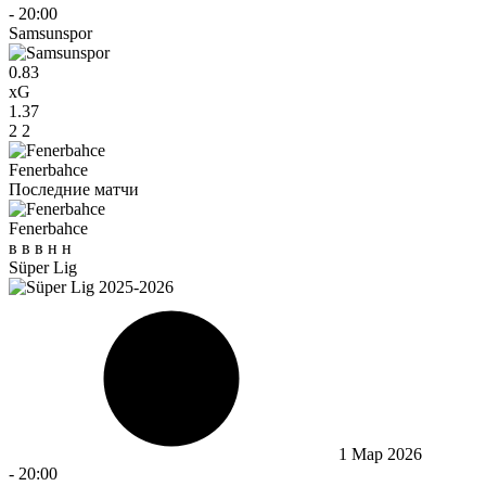
-
20:00
Samsunspor
0.83
xG
1.37
2
2
Fenerbahce
Последние матчи
Fenerbahce
в
в
в
н
н
Süper Lig
1 Мар 2026
-
20:00