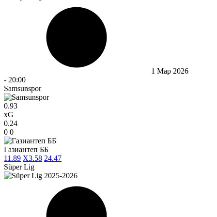
1 Мар 2026
-
20:00
Samsunspor
0.93
xG
0.24
0
0
Газиантеп ББ
1
1.89
X
3.58
2
4.47
Süper Lig