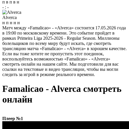
п
в
п
в
н
-
:
-
Alverca
н
п
н
н
н
Матч между «Famalicao» - «Alverca» состоится 17.05.2026 года
в 19:00 по московскому времени. Это событие пройдет в
рамках Primeira Liga 2025-2026 - Regular Season. Миллионы
болельщиков по всему миру будут искать, где смотреть
трансляцию матча «Famalicao» - «Alverca» в хорошем качестве.
Если вы тоже хотите не пропустить этот поединок,
воспользуйтесь возможностью «Famalicao» - «Alverca»
смотреть онлайн на нашем сайте. Мы подготовили для вас
ссылки на текстовые и видео трансляции, чтобы вы могли
следить за игрой в режиме реального времени.
Famalicao - Alverca смотреть
онлайн
Плеер №1