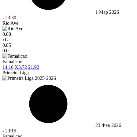
1 Мар 2026
-
23:30
Rio Ave
0.88
xG
0.85
0
0
Famalicao
1
4.16
X
3.72
2
1.92
Primeira Liga
23 Фев 2026
-
23:15
Famalicao