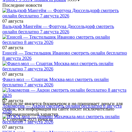
Последние новости
07 августа
Вальдхоф Мангейм — Фортуна Дюссельдорф смотреть
онлайн бесплатно 7 августа 2026
07 августа
Енисей — Текстильщик Иваново смотреть онлайн бесплатно
8 августа 2026
07 августа
Факел-мол — Спартак Москва-мол смотреть онлайн
бесплатно 7 августа 2026
07 августа
Betot.ru не явялется букмекером и не принимает деньги для
Локомотив — Акрон смотреть онлайн бесплатно 8 августа
ставок, вся информация на сайте носит исключительно
2026
информационный характер.
© Copyright 2025 Betot.ru
07 августа