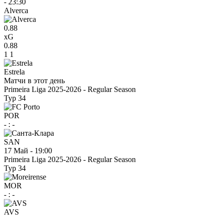
-
23:30
Alverca
0.88
xG
0.88
1
1
Estrela
Матчи в этот день
Primeira Liga 2025-2026 - Regular Season
Тур 34
POR
-
:
-
SAN
17 Май
-
19:00
Primeira Liga 2025-2026 - Regular Season
Тур 34
MOR
-
:
-
AVS