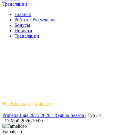
Трансляции
Главная
Рейтинг букмекеров
Бонусы
Новости
Трансляции
Homepage
›
Matches
›
Primeira Liga 2025-2026 - Regular Season
|
Тур 34
|
17 Май 2026
-
19:00
Famalicao